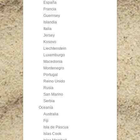
España
Francia
Guernsey
Islandia
Italia
Jersey
Kosovo
Liechtenstein
Luxemburgo
Macedonia
Montenegro
Portugal
Reino Unido
Rusia
San Marino
Serbia
Oceanía
Australia
Fiji
Isla de Pascua
Islas Cook