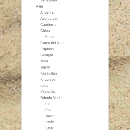
Venezuela
Asia
Armenia
Azerbaiyán
Camboya
China
Macao
Corea del Norte
Filipinas
Georgia
India
Japón
Kazajistán
Kirguistán
Laos
Mongolia
Oriente Medio
Irak
Irán
Kuwait
Omán
Qatar