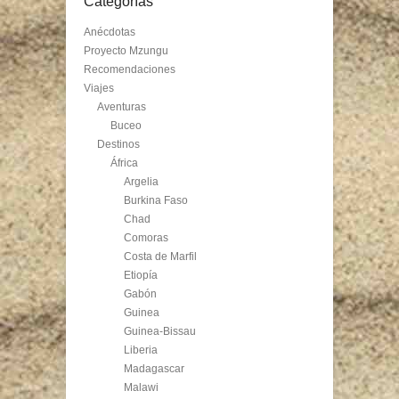
Categorías
Anécdotas
Proyecto Mzungu
Recomendaciones
Viajes
Aventuras
Buceo
Destinos
África
Argelia
Burkina Faso
Chad
Comoras
Costa de Marfil
Etiopía
Gabón
Guinea
Guinea-Bissau
Liberia
Madagascar
Malawi