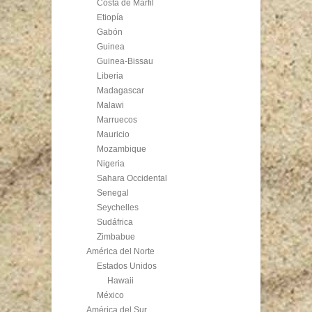
Costa de Marfil
Etiopía
Gabón
Guinea
Guinea-Bissau
Liberia
Madagascar
Malawi
Marruecos
Mauricio
Mozambique
Nigeria
Sahara Occidental
Senegal
Seychelles
Sudáfrica
Zimbabue
América del Norte
Estados Unidos
Hawaii
México
América del Sur