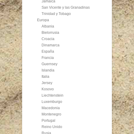
Jamaica
San Vicente y las Granadinas
Trinidad y Tobago
Europa
Albania
Bielorrusia
Croacia
Dinamarca
España
Francia
Guernsey
Islandia
Italia
Jersey
Kosovo
Liechtenstein
Luxemburgo
Macedonia
Montenegro
Portugal
Reino Unido
Rusia