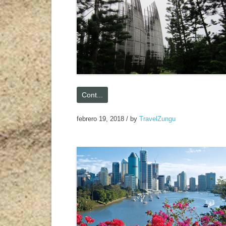
Cont...
febrero 19, 2018
/
by
TravelZungu