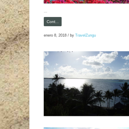
...
Cont...
enero 8, 2018
/
by
TravelZungu