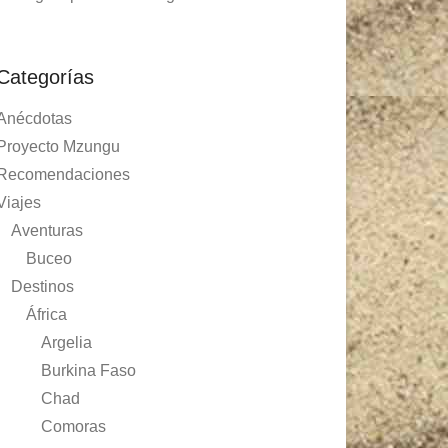
Categorías
Anécdotas
Proyecto Mzungu
Recomendaciones
Viajes
Aventuras
Buceo
Destinos
África
Argelia
Burkina Faso
Chad
Comoras