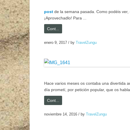
post
de la semana pasada. Como podéis ver,
¡Aprovechadlo! Para ...
Cont...
enero 9, 2017
/
by
TravelZungu
Hace varios meses os contaba una divertida a
día prometí, por petición popular, que os habl
Cont...
noviembre 14, 2016
/
by
TravelZungu