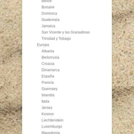
Belice
Bonaire
Dominica
Guatemala
Jamaica
San Vicente y las Granadinas
Trinidad y Tobago
Europa
Albania
Bielorrusia
Croacia
Dinamarca
España
Francia
Guernsey
Islandia
Italia
Jersey
Kosovo
Liechtenstein
Luxemburgo
Macedonia