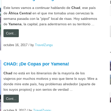
Este lunes vamos a continuar hablando de
Chad
, ese país
de
África Central
en el que me tomaba unas cervezas la
semana pasada con la “pipol” local de risas. Hoy saldremos
de
Yamena
, la capital, para adentrarnos en su territorio ...
Cont...
octubre 16, 2017
/
by
TravelZungu
CHAD: ¡De Copas por Yamena!
Chad
no está en los itinerarios de la mayoría de los
viajeros por muchos motivos y eso que tiene lo suyo. Mire a
donde mire este país, hay problemas alrededor (aparte de
los suyos propios) y son serios de verdad ...
Cont...
octubre 9, 2017
/
by
TravelZungu