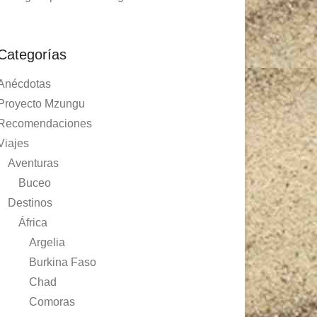
Categorías
Anécdotas
Proyecto Mzungu
Recomendaciones
Viajes
Aventuras
Buceo
Destinos
África
Argelia
Burkina Faso
Chad
Comoras