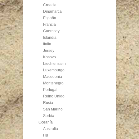
Croacia
Dinamarca
España
Francia
Guernsey
Islandia
Italia
Jersey
Kosovo
Liechtenstein
Luxemburgo
Macedonia
Montenegro
Portugal
Reino Unido
Rusia
San Marino
Serbia
Oceanía
Australia
Fiji