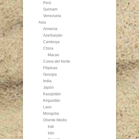
Perú
Surinam
Venezuela
Asia
Armenia
Azerbaiyán
Camboya
China
Macao
Corea del Norte
Filipinas
Georgia
India
Japón
Kazajistán
Kirguistán
Laos
Mongolia
Oriente Medio
Irak
Irán