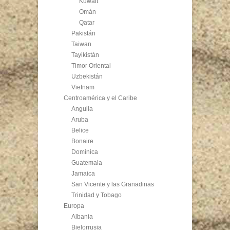
Kuwait
Omán
Qatar
Pakistán
Taiwan
Tayikistán
Timor Oriental
Uzbekistán
Vietnam
Centroamérica y el Caribe
Anguila
Aruba
Belice
Bonaire
Dominica
Guatemala
Jamaica
San Vicente y las Granadinas
Trinidad y Tobago
Europa
Albania
Bielorrusia