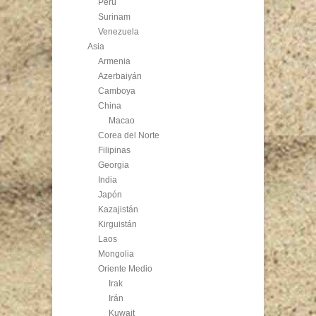
Perú
Surinam
Venezuela
Asia
Armenia
Azerbaiyán
Camboya
China
Macao
Corea del Norte
Filipinas
Georgia
India
Japón
Kazajistán
Kirguistán
Laos
Mongolia
Oriente Medio
Irak
Irán
Kuwait