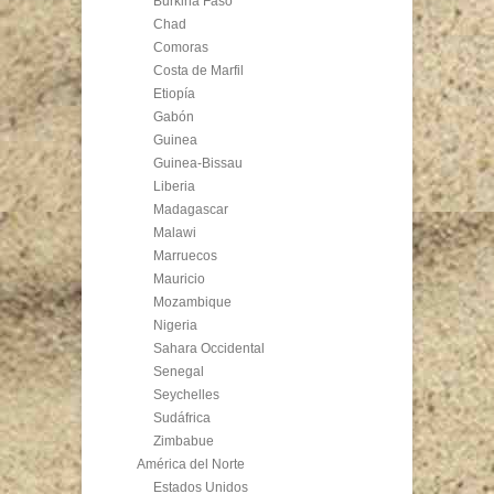
Burkina Faso
Chad
Comoras
Costa de Marfil
Etiopía
Gabón
Guinea
Guinea-Bissau
Liberia
Madagascar
Malawi
Marruecos
Mauricio
Mozambique
Nigeria
Sahara Occidental
Senegal
Seychelles
Sudáfrica
Zimbabue
América del Norte
Estados Unidos