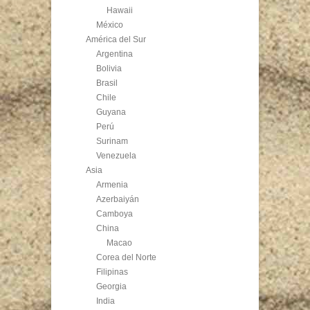
Hawaii
México
América del Sur
Argentina
Bolivia
Brasil
Chile
Guyana
Perú
Surinam
Venezuela
Asia
Armenia
Azerbaiyán
Camboya
China
Macao
Corea del Norte
Filipinas
Georgia
India