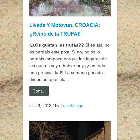
Livade Y Motovun, CROACIA:
¡¡Reino de la TRUFA!!
¿¿Os gustan las trufas??
Si es así, no
os perdáis este post. Si no, no os lo
perdáis tampoco porque los lugares de
los que os voy a hablar hoy ¡¡son toda
una preciosidad!! La semana pasada
dimos un apacible ...
Cont...
julio 9, 2018
/
by
TravelZungu