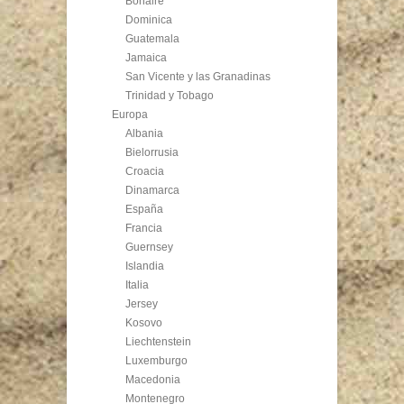
Bonaire
Dominica
Guatemala
Jamaica
San Vicente y las Granadinas
Trinidad y Tobago
Europa
Albania
Bielorrusia
Croacia
Dinamarca
España
Francia
Guernsey
Islandia
Italia
Jersey
Kosovo
Liechtenstein
Luxemburgo
Macedonia
Montenegro