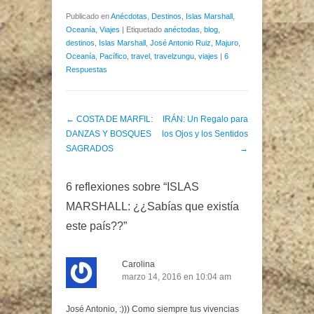
Publicado en
Anécdotas
,
Destinos
,
Islas Marshall
,
Oceanía
,
Viajes
|
Etiquetado
anéctodas
,
blog
,
destinos
,
Islas Marshall
,
José Antonio Ruiz
,
Majuro
,
Oceanía
,
Pacífico
,
travel
,
travelzungu
,
viajes
|
6
Respuestas
Post navigation
←
COSTA DE MARFIL:
IRÁN: Un Regalo para
DANZAS Y BOSQUES
los Ojos y los Sentidos
SAGRADOS
→
6 reflexiones sobre “
ISLAS
MARSHALL: ¿¿Sabías que existía
este país??
”
Carolina
marzo 14, 2016 en 10:04 am
José Antonio, :))) Como siempre tus vivencias