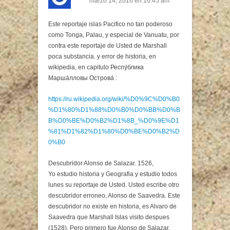
marzo 14, 2016 en 10:45 am
Este reportaje islas Pacifico no tan poderoso
como Tonga, Palau, y especial de Vanuatu, por
contra este reportaje de Usted de Marshall
poca substancia. y error de historia, en
wikipedia, en capitulo Респу́блика
Марша́лловы Острова́ :
https://ru.wikipedia.org/wiki/%D0%9C%D0%B0
%D1%80%D1%88%D0%B0%D0%BB%D0%B
B%D0%BE%D0%B2%D1%8B_%D0%9E%D1
%81%D1%82%D1%80%D0%BE%D0%B2%D
0%B0
Descubridor Alonso de Salazar. 1526,
Yo estudio historia y Geografia y estudio todos
lunes su reportaje de Usted. Usted escribe otro
descubridor erroneo, Alonso de Saavedra. Este
descubridor no existe en historia, es Alvaro de
Saavedra que Marshall Islas visito despues
(1528). Pero primero fue Alonso de Salazar.