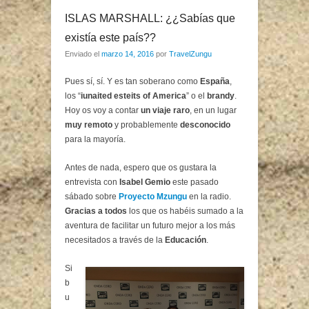
ISLAS MARSHALL: ¿¿Sabías que
existía este país??
Enviado el
marzo 14, 2016
por
TravelZungu
Pues sí, sí. Y es tan soberano como
España
,
los “
iunaited esteits of America
” o el
brandy
.
Hoy os voy a contar
un viaje raro
, en un lugar
muy remoto
y probablemente
desconocido
para la mayoría.
Antes de nada, espero que os gustara la
entrevista con
Isabel Gemio
este pasado
sábado sobre
Proyecto Mzungu
en la radio.
Gracias a todos
los que os habéis sumado a la
aventura de facilitar un futuro mejor a los más
necesitados a través de la
Educación
.
Si
b
u