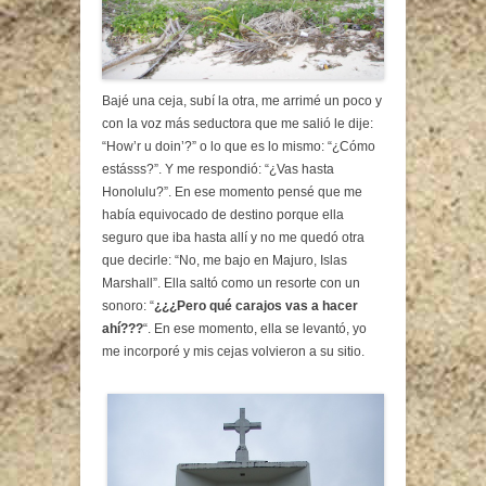
Bajé una ceja, subí la otra, me arrimé un poco y
con la voz más seductora que me salió le dije:
“How’r u doin’?” o lo que es lo mismo: “¿Cómo
estásss?”. Y me respondió: “¿Vas hasta
Honolulu?”. En ese momento pensé que me
había equivocado de destino porque ella
seguro que iba hasta allí y no me quedó otra
que decirle: “No, me bajo en Majuro, Islas
Marshall”. Ella saltó como un resorte con un
sonoro: “
¿¿¿Pero qué carajos vas a hacer
ahí???
“. En ese momento, ella se levantó, yo
me incorporé y mis cejas volvieron a su sitio.