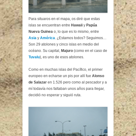
Para situaros en el mapa, os diré que estas
islas se encuentran entre
Hawaii
y
Papúa
Nueva Guinea
o, lo que es lo mismo, entre
Asia
y
América
. ¿Estamos todos? Seguimos…
Son 29 atolones y cinco islas en medio del
océano. Su capital,
Majuro
(como en el caso de
Tuvalu
), es uno de esos atolones.
Como en muchas islas del Pacífico, el primer
europeo en echarse un pis por allí fue
Alonso
de Salazar
en 1.526 pero como al pescador y a
mí todavía nos faltaban unos años para llegar,
decidió no esperar y siguió ruta.