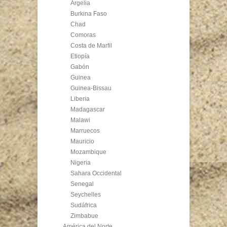
Argelia
Burkina Faso
Chad
Comoras
Costa de Marfil
Etiopía
Gabón
Guinea
Guinea-Bissau
Liberia
Madagascar
Malawi
Marruecos
Mauricio
Mozambique
Nigeria
Sahara Occidental
Senegal
Seychelles
Sudáfrica
Zimbabue
América del Norte