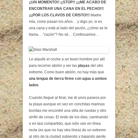
¡¡UN MOMENTO!! ¡¡STOP!! ¡¡¡ME ACABO DE
ENCONTRAR UNA CANA EN EL PECHO!!!
¡¡¡POR LOS CLAVOS DE CRISTO!!!
Madre
mía, como pasan los años… y digo yo, si es
una cana y está al lado del pezón, ¿cómo se le
llama… “cazón”? No sé… Continuamos…
Le alquilé el coche a un buen hombre por allí
para recorrer atolón y ver las
playas
del otro
extremo. Como buen atolón, no hay más que
una lengua de tierra firme con agua a ambos
lados
.
Cuando llegué al final, me di unos paseos por
la playa aunque en vez en conchitas marinas
bonitas me encontré una silla de ruedas y otro
sinfín de cosas. El resto de los días, caminando
o en taxi compartido, que sólo van en línea
recta (es que no hay otra línea) de un extremo
al otro de la ciudad subiendo y bajando gente.