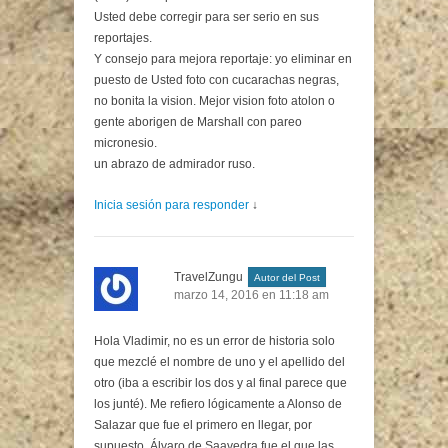
Usted debe corregir para ser serio en sus
reportajes.
Y consejo para mejora reportaje: yo eliminar en
puesto de Usted foto con cucarachas negras,
no bonita la vision. Mejor vision foto atolon o
gente aborigen de Marshall con pareo
micronesio.
un abrazo de admirador ruso.
Inicia sesión para responder
↓
TravelZungu
Autor del Post
marzo 14, 2016 en 11:18 am
Hola Vladimir, no es un error de historia solo
que mezclé el nombre de uno y el apellido del
otro (iba a escribir los dos y al final parece que
los junté). Me refiero lógicamente a Alonso de
Salazar que fue el primero en llegar, por
supuesto. Álvaro de Saavedra fue el que las