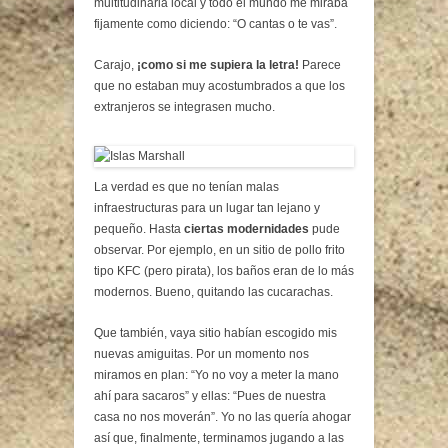
multitudinaria local y todo el mundo me miraba
fijamente como diciendo: “O cantas o te vas”.
Carajo,
¡como si me supiera la letra!
Parece
que no estaban muy acostumbrados a que los
extranjeros se integrasen mucho.
La verdad es que no tenían malas
infraestructuras para un lugar tan lejano y
pequeño. Hasta
ciertas modernidades
pude
observar. Por ejemplo, en un sitio de pollo frito
tipo KFC (pero pirata), los baños eran de lo más
modernos. Bueno, quitando las cucarachas.
Que también, vaya sitio habían escogido mis
nuevas amiguitas. Por un momento nos
miramos en plan: “Yo no voy a meter la mano
ahí para sacaros” y ellas: “Pues de nuestra
casa no nos moverán”. Yo no las quería ahogar
así que, finalmente, terminamos jugando a las