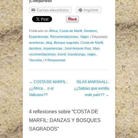
¡Compártelo!
Correo electrónico
Imprimir
Publicado en
África
,
Costa de Marfil
,
Destinos
,
Experiencias
,
Recomendaciones
,
Viajes
|
Etiquetado
aventuras
,
blog
,
Bosque sagrado
,
Costa de Marfil
,
destinos
,
experiencias
,
José Antonio Ruiz
,
Man
,
recomendaciones
,
travel
,
travelzungu
,
viajes
,
Yacouba
|
4 Respuestas
Post navigation
←
COSTA DE MARFIL:
ISLAS MARSHALL:
¿¿África… o el
¿¿Sabías que existía
Vaticano??
este país??
→
4 reflexiones sobre “
COSTA DE
MARFIL: DANZAS Y BOSQUES
SAGRADOS
”