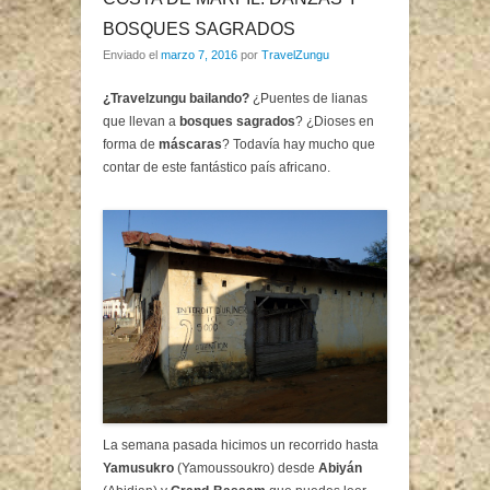
BOSQUES SAGRADOS
Enviado el
marzo 7, 2016
por
TravelZungu
¿Travelzungu bailando?
¿Puentes de lianas
que llevan a
bosques sagrados
? ¿Dioses en
forma de
máscaras
? Todavía hay mucho que
contar de este fantástico país africano.
La semana pasada hicimos un recorrido hasta
Yamusukro
(Yamoussoukro) desde
Abiyán