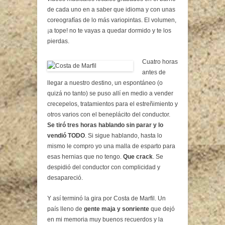
de cada uno en a saber que idioma y con unas
coreografías de lo más variopintas. El volumen,
¡a tope! no te vayas a quedar dormido y te los
pierdas.
Cuatro horas
antes de
llegar a nuestro destino, un espontáneo (o
quizá no tanto) se puso allí en medio a vender
crecepelos, tratamientos para el estreñimiento y
otros varios con el beneplácito del conductor.
Se tiró tres horas hablando sin parar y lo
vendió TODO
. Si sigue hablando, hasta lo
mismo le compro yo una malla de esparto para
esas hernias que no tengo.
Que crack
. Se
despidió del conductor con complicidad y
desapareció.
Y así terminó la gira por Costa de Marfil. Un
país lleno de
gente maja y sonriente
que dejó
en mi memoria muy buenos recuerdos y la