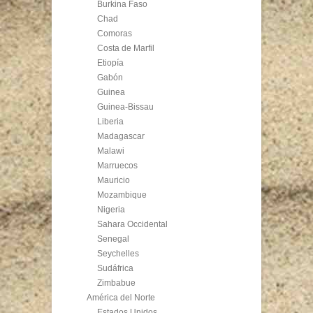
Burkina Faso
Chad
Comoras
Costa de Marfil
Etiopía
Gabón
Guinea
Guinea-Bissau
Liberia
Madagascar
Malawi
Marruecos
Mauricio
Mozambique
Nigeria
Sahara Occidental
Senegal
Seychelles
Sudáfrica
Zimbabue
América del Norte
Estados Unidos