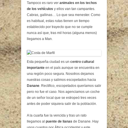
Tampoco es raro ver
animales en los techos
de los vehículos
y ellos van tan campantes.
Cabras, gallinas… Lo que sea menester. Como
es habitual, estas rutas tienen un tiempo
establecido por trayecto que no se cumple
nunca así que, tras mil horas (alguna menos)
llegamos a Man.
Esta pequeña ciudad es un
centro cultural
importante
en el país aunque se encuentra en
una región poco segura. Nosotros dejamos
nuestras cosas y salimos escopetados hacia
Danane
. Rectifico, escopetados queríamos salir
pero no fue el caso. Nos agenciamos un coche
de un señor local que se estropeó tres veces
antes de poder siquiera salir de la población.
A la cuarta fue la vencida y tras un rato
llegamos al
puente de lianas
de Danane. Hay
unos cuantos por África occidental y este