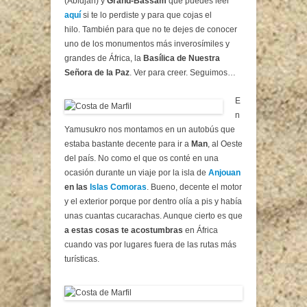
(Abidjan) y
Grand-Bassam
que puedes leer
aquí
si te lo perdiste y para que cojas el
hilo. También para que no te dejes de conocer
uno de los monumentos más inverosímiles y
grandes de África, la
Basílica de Nuestra
Señora de la Paz
. Ver para creer. Seguimos…
E
n
Yamusukro nos montamos en un autobús que
estaba bastante decente para ir a
Man
, al Oeste
del país. No como el que os conté en una
ocasión durante un viaje por la isla de
Anjouan
en las
Islas Comoras
. Bueno, decente el motor
y el exterior porque por dentro olía a pis y había
unas cuantas cucarachas. Aunque cierto es que
a estas cosas te acostumbras
en África
cuando vas por lugares fuera de las rutas más
turísticas.