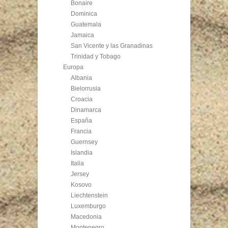
Bonaire
Dominica
Guatemala
Jamaica
San Vicente y las Granadinas
Trinidad y Tobago
Europa
Albania
Bielorrusia
Croacia
Dinamarca
España
Francia
Guernsey
Islandia
Italia
Jersey
Kosovo
Liechtenstein
Luxemburgo
Macedonia
Montenegro