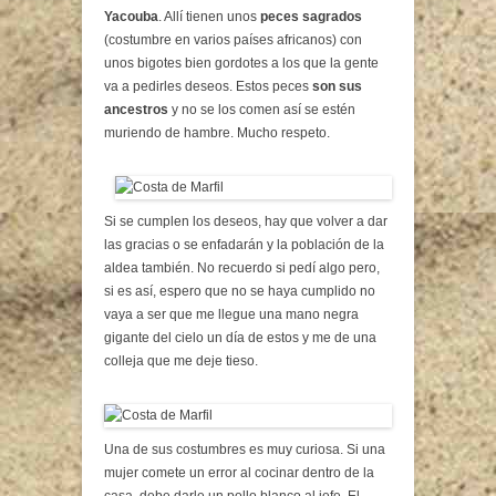
Yacouba
. Allí tienen unos
peces sagrados
(costumbre en varios países africanos) con
unos bigotes bien gordotes a los que la gente
va a pedirles deseos. Estos peces
son sus
ancestros
y no se los comen así se estén
muriendo de hambre. Mucho respeto.
Si se cumplen los deseos, hay que volver a dar
las gracias o se enfadarán y la población de la
aldea también. No recuerdo si pedí algo pero,
si es así, espero que no se haya cumplido no
vaya a ser que me llegue una mano negra
gigante del cielo un día de estos y me de una
colleja que me deje tieso.
Una de sus costumbres es muy curiosa. Si una
mujer comete un error al cocinar dentro de la
casa, debe darle un pollo blanco al jefe. El