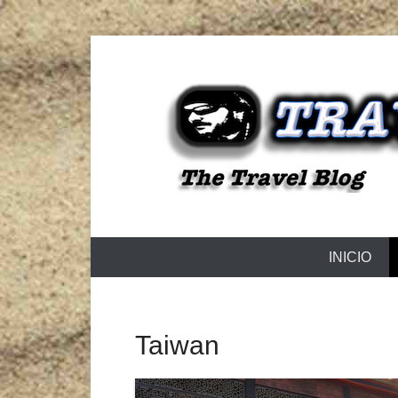
The Travel Blog
TRAVELZU
Menú Principal
Saltar al contenido
INICIO
Taiwan