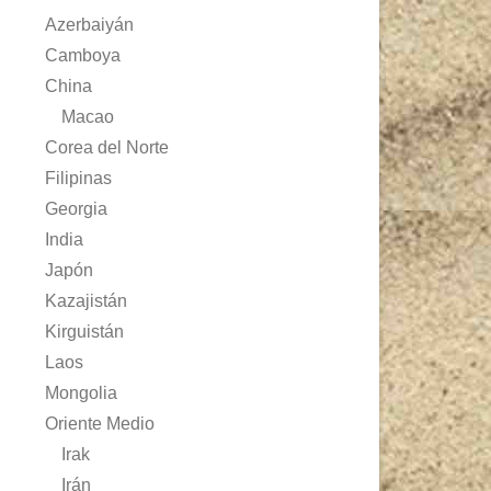
Azerbaiyán
Camboya
China
Macao
Corea del Norte
Filipinas
Georgia
India
Japón
Kazajistán
Kirguistán
Laos
Mongolia
Oriente Medio
Irak
Irán