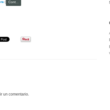
ra
(
Cont...
ir un comentario.