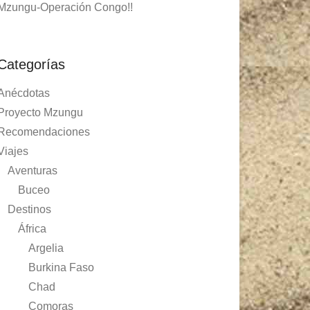
Mzungu-Operación Congo!!
Categorías
Anécdotas
Proyecto Mzungu
Recomendaciones
Viajes
Aventuras
Buceo
Destinos
África
Argelia
Burkina Faso
Chad
Comoras