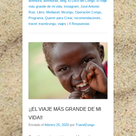
aventura
,
aventuras
,
blog
,
El Loco del Congo
,
El viaje
más grande de mi vida
,
Instagram
,
José Antonio
Ruiz
,
Libro
,
Mediaset
,
Mzungu
,
Operación Congo
,
Programa
,
Querer para Crear
,
recomendaciones
,
travel
,
travelzungu
,
viajes
|
4 Respuestas
¡¡EL VIAJE MÁS GRANDE DE MI
VIDA!!
Enviado el
febrero 25, 2020
por
TravelZungu