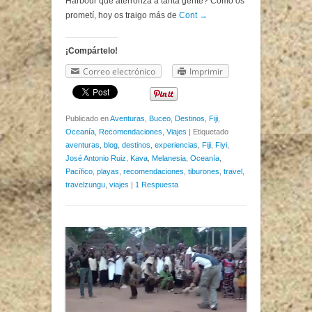
Harbour que aterroriza a tanta gente? Como os
prometí, hoy os traigo más de
Cont →
¡Compártelo!
Correo electrónico
Imprimir
Publicado en
Aventuras
,
Buceo
,
Destinos
,
Fiji
,
Oceanía
,
Recomendaciones
,
Viajes
|
Etiquetado
aventuras
,
blog
,
destinos
,
experiencias
,
Fiji
,
Fiyi
,
José Antonio Ruiz
,
Kava
,
Melanesia
,
Oceanía
,
Pacífico
,
playas
,
recomendaciones
,
tiburones
,
travel
,
travelzungu
,
viajes
|
1 Respuesta