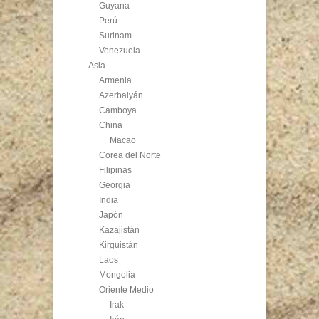
Guyana
Perú
Surinam
Venezuela
Asia
Armenia
Azerbaiyán
Camboya
China
Macao
Corea del Norte
Filipinas
Georgia
India
Japón
Kazajistán
Kirguistán
Laos
Mongolia
Oriente Medio
Irak