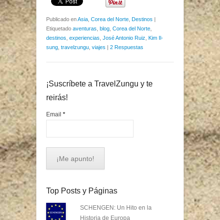
Publicado en
Asia
,
Corea del Norte
,
Destinos
|
Etiquetado
aventuras
,
blog
,
Corea del Norte
,
destinos
,
experiencias
,
José Antonio Ruiz
,
Kim Il-
sung
,
travelzungu
,
viajes
|
2 Respuestas
¡Suscríbete a TravelZungu y te
reirás!
Email
*
Top Posts y Páginas
SCHENGEN: Un Hito en la
Historia de Europa