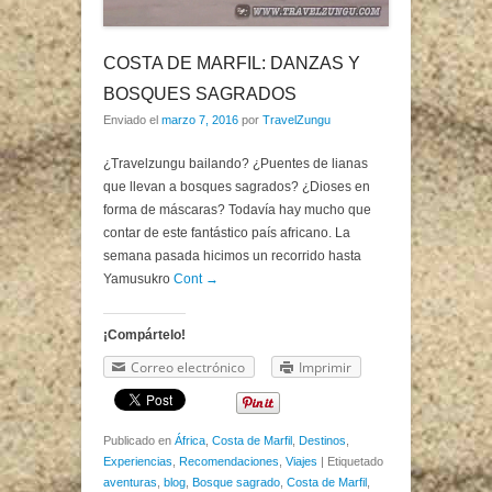
COSTA DE MARFIL: DANZAS Y
BOSQUES SAGRADOS
Enviado el
marzo 7, 2016
por
TravelZungu
¿Travelzungu bailando? ¿Puentes de lianas
que llevan a bosques sagrados? ¿Dioses en
forma de máscaras? Todavía hay mucho que
contar de este fantástico país africano. La
semana pasada hicimos un recorrido hasta
Yamusukro
Cont →
¡Compártelo!
Correo electrónico
Imprimir
Publicado en
África
,
Costa de Marfil
,
Destinos
,
Experiencias
,
Recomendaciones
,
Viajes
|
Etiquetado
aventuras
,
blog
,
Bosque sagrado
,
Costa de Marfil
,