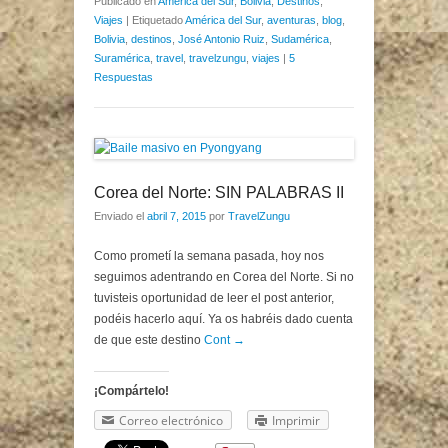
Publicado en
América del Sur
,
Bolivia
,
Destinos
,
Viajes
|
Etiquetado
América del Sur
,
aventuras
,
blog
,
Bolivia
,
destinos
,
José Antonio Ruiz
,
Sudamérica
,
Suramérica
,
travel
,
travelzungu
,
viajes
|
5
Respuestas
Corea del Norte: SIN PALABRAS II
Enviado el
abril 7, 2015
por
TravelZungu
Como prometí la semana pasada, hoy nos
seguimos adentrando en Corea del Norte. Si no
tuvisteis oportunidad de leer el post anterior,
podéis hacerlo aquí. Ya os habréis dado cuenta
de que este destino
Cont →
¡Compártelo!
Correo electrónico
Imprimir