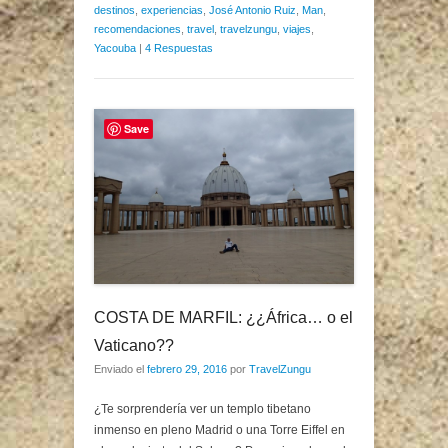
destinos
,
experiencias
,
José Antonio Ruiz
,
Man
,
recomendaciones
,
travel
,
travelzungu
,
viajes
,
Yacouba
|
4 Respuestas
Save
COSTA DE MARFIL: ¿¿África… o el
Vaticano??
Enviado el
febrero 29, 2016
por
TravelZungu
¿Te sorprendería ver un templo tibetano
inmenso en pleno Madrid o una Torre Eiffel en