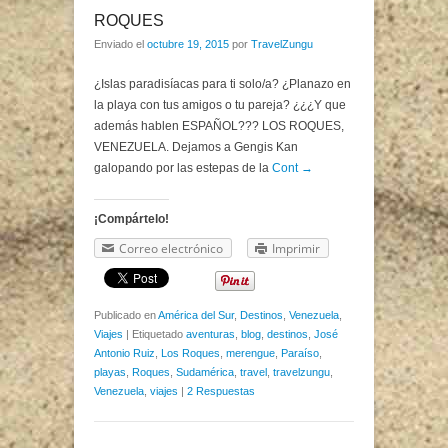
ROQUES
Enviado el
octubre 19, 2015
por
TravelZungu
¿Islas paradisíacas para ti solo/a? ¿Planazo en
la playa con tus amigos o tu pareja? ¿¿¿Y que
además hablen ESPAÑOL??? LOS ROQUES,
VENEZUELA. Dejamos a Gengis Kan
galopando por las estepas de la
Cont →
¡Compártelo!
Correo electrónico
Imprimir
Publicado en
América del Sur
,
Destinos
,
Venezuela
,
Viajes
|
Etiquetado
aventuras
,
blog
,
destinos
,
José
Antonio Ruiz
,
Los Roques
,
merengue
,
Paraíso
,
playas
,
Roques
,
Sudamérica
,
travel
,
travelzungu
,
Venezuela
,
viajes
|
2 Respuestas