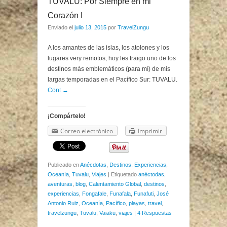
TUVALU: Por Siempre en mi
Corazón I
Enviado el
julio 13, 2015
por
TravelZungu
A los amantes de las islas, los atolones y los
lugares very remotos, hoy les traigo uno de los
destinos más emblemáticos (para mí) de mis
largas temporadas en el Pacífico Sur: TUVALU.
Cont →
¡Compártelo!
Correo electrónico
Imprimir
Publicado en
Anécdotas
,
Destinos
,
Experiencias
,
Oceanía
,
Tuvalu
,
Viajes
|
Etiquetado
anéctodas
,
aventuras
,
blog
,
Calentamiento Global
,
destinos
,
experiencias
,
Fongafale
,
Funafala
,
Funafuti
,
José
Antonio Ruiz
,
Oceanía
,
Pacífico
,
playas
,
travel
,
travelzungu
,
Tuvalu
,
Vaiaku
,
viajes
|
4 Respuestas