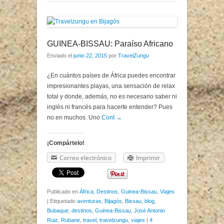
GUINEA-BISSAU: Paraíso Africano
Enviado el
junio 22, 2015
por
TravelZungu
¿En cuántos países de África puedes encontrar
impresionantes playas, una sensación de relax
total y donde, además, no es necesario saber ni
inglés ni francés para hacerte entender? Pues
no en muchos. Uno
Cont →
¡Compártelo!
Correo electrónico
Imprimir
Publicado en
África
,
Destinos
,
Guinea-Bissau
,
Viajes
|
Etiquetado
aventuras
,
Bijagós
,
Bissau
,
blog
,
Bubaque
,
destinos
,
Guinea-Bissau
,
José Antonio
Ruiz
,
Rubane
,
travel
,
travelzungu
,
viajes
|
4