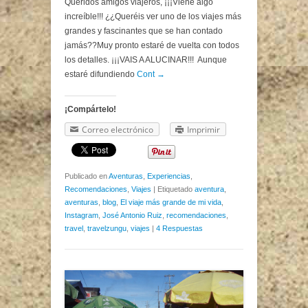
Queridos amigos viajeros, ¡¡¡Viene algo
increíble!!! ¿¿Queréis ver uno de los viajes más
grandes y fascinantes que se han contado
jamás??Muy pronto estaré de vuelta con todos
los detalles. ¡¡¡VAIS A ALUCINAR!!! Aunque
estaré difundiendo
Cont →
¡Compártelo!
Correo electrónico
Imprimir
Publicado en
Aventuras
,
Experiencias
,
Recomendaciones
,
Viajes
|
Etiquetado
aventura
,
aventuras
,
blog
,
El viaje más grande de mi vida
,
Instagram
,
José Antonio Ruiz
,
recomendaciones
,
travel
,
travelzungu
,
viajes
|
4 Respuestas