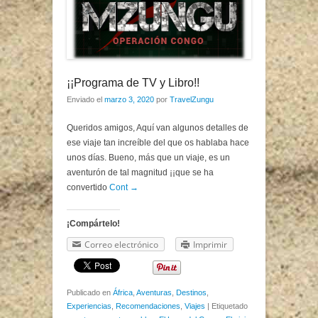
¡¡Programa de TV y Libro!!
Enviado el
marzo 3, 2020
por
TravelZungu
Queridos amigos, Aquí van algunos detalles de
ese viaje tan increíble del que os hablaba hace
unos días. Bueno, más que un viaje, es un
aventurón de tal magnitud ¡¡que se ha
convertido
Cont →
¡Compártelo!
Correo electrónico
Imprimir
Publicado en
África
,
Aventuras
,
Destinos
,
Experiencias
,
Recomendaciones
,
Viajes
|
Etiquetado