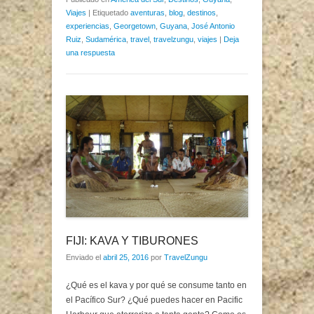
Viajes
|
Etiquetado
aventuras
,
blog
,
destinos
,
experiencias
,
Georgetown
,
Guyana
,
José Antonio
Ruiz
,
Sudamérica
,
travel
,
travelzungu
,
viajes
|
Deja
una respuesta
FIJI: KAVA Y TIBURONES
Enviado el
abril 25, 2016
por
TravelZungu
¿Qué es el kava y por qué se consume tanto en
el Pacífico Sur? ¿Qué puedes hacer en Pacific