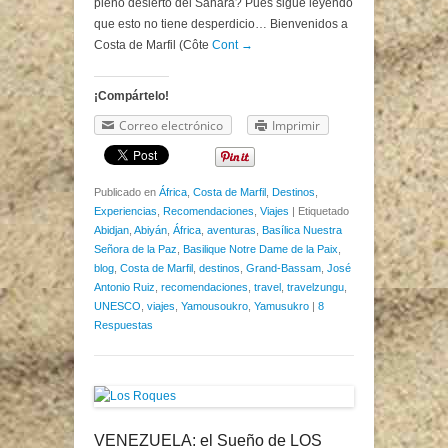
pleno desierto del Sahara? Pues sigue leyendo
que esto no tiene desperdicio… Bienvenidos a
Costa de Marfil (Côte
Cont →
¡Compártelo!
Correo electrónico
Imprimir
Publicado en
África
,
Costa de Marfil
,
Destinos
,
Experiencias
,
Recomendaciones
,
Viajes
|
Etiquetado
Abidjan
,
Abiyán
,
África
,
aventuras
,
Basílica Nuestra
Señora de la Paz
,
Basilique Notre Dame de la Paix
,
blog
,
Costa de Marfil
,
destinos
,
Grand-Bassam
,
José
Antonio Ruiz
,
recomendaciones
,
travel
,
travelzungu
,
UNESCO
,
viajes
,
Yamousoukro
,
Yamusukro
|
8
Respuestas
VENEZUELA: el Sueño de LOS