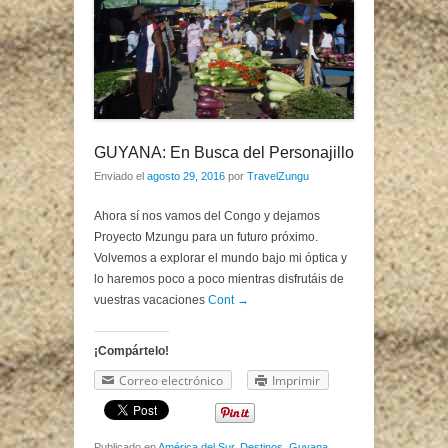
GUYANA: En Busca del Personajillo
Enviado el
agosto 29, 2016
por
TravelZungu
Ahora sí nos vamos del Congo y dejamos
Proyecto Mzungu para un futuro próximo.
Volvemos a explorar el mundo bajo mi óptica y
lo haremos poco a poco mientras disfrutáis de
vuestras vacaciones
Cont →
¡Compártelo!
Correo electrónico
Imprimir
Publicado en
América del Sur
,
Destinos
,
Guyana
,