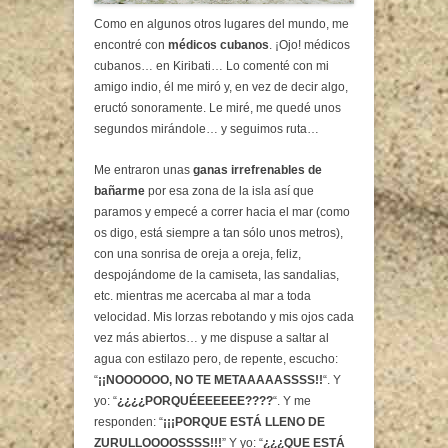
Como en algunos otros lugares del mundo, me
encontré con
médicos cubanos
. ¡Ojo! médicos
cubanos… en Kiribati… Lo comenté con mi
amigo indio, él me miró y, en vez de decir algo,
eructó sonoramente. Le miré, me quedé unos
segundos mirándole… y seguimos ruta…
Me entraron unas
ganas irrefrenables de
bañarme
por esa zona de la isla así que
paramos y empecé a correr hacia el mar (como
os digo, está siempre a tan sólo unos metros),
con una sonrisa de oreja a oreja, feliz,
despojándome de la camiseta, las sandalias,
etc. mientras me acercaba al mar a toda
velocidad. Mis lorzas rebotando y mis ojos cada
vez más abiertos… y me dispuse a saltar al
agua con estilazo pero, de repente, escucho:
“
¡¡NOOOOOO, NO TE METAAAAASSSS!!
“. Y
yo: “
¿¿¿¿PORQUÉEEEEEE????
“. Y me
responden: “
¡¡¡PORQUE ESTÁ LLENO DE
ZURULLOOOOSSSS!!!
” Y yo: “
¿¿¿QUE ESTÁ