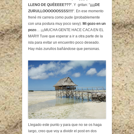
LLENO DE QUÉEEEE???
“. Y gritan: “
¡¡¡¡DE
ZURULLOOOOOOSSSS!!!!
“. En ese momento
frené mi carrera como pude (probablemente
con una postura muy poco sexy).
Mi gozo en un
pozo
… ¡¡¡MUCHA GENTE HACE CACA EN EL
MAR!!! Tuve que esperar a ir a otra parte de la
isla para evitar un encuentro poco deseado.
Hay más zurullos bañándose que personas.
Llegado este punto y para que no se os haga
largo, creo que voy a dividir el post en dos