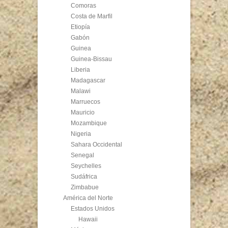
Comoras
Costa de Marfil
Etiopía
Gabón
Guinea
Guinea-Bissau
Liberia
Madagascar
Malawi
Marruecos
Mauricio
Mozambique
Nigeria
Sahara Occidental
Senegal
Seychelles
Sudáfrica
Zimbabue
América del Norte
Estados Unidos
Hawaii