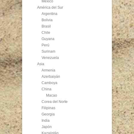
México
América del Sur
Argentina
Bolivia
Brasil
Chile
Guyana
Perú
Surinam
Venezuela
Asia
Armenia
Azerbaiyán
Camboya
China
Macao
Corea del Norte
Filipinas
Georgia
India
Japón
Kazajistán