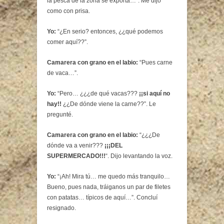
la pesca de la zona se exporta…”. Me dijo
como con prisa.
Yo:
“¿En serio? entonces, ¿¿qué podemos
comer aquí??”.
Camarera con grano en el labio:
“Pues carne
de vaca…”.
Yo:
“Pero… ¿¿¿de qué vacas???
¡¡si aquí no
hay!!
¿¿De dónde viene la carne??”. Le
pregunté.
Camarera con grano en el labio:
“¿¿¿De
dónde va a venir???
¡¡¡DEL
SUPERMERCADO!!!
“. Dijo levantando la voz.
Yo:
“¡Ah! Mira tú… me quedo más tranquilo…
Bueno, pues nada, tráiganos un par de filetes
con patatas… típicos de aquí…”. Concluí
resignado.