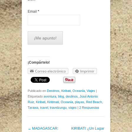
Email
*
¡Compártelo!
Correo electrónico
Imprimir
Publicado en
Destinos
,
Kiribati
,
Oceanía
,
Viajes
|
Etiquetado
aventura
,
blog
,
destinos
,
José Antonio
Ruiz
,
Kiribati
,
Kiritimati
,
Oceanía
,
playas
,
Red Beach
,
Tarawa
,
travel
,
travelzungu
,
viajes
|
2 Respuestas
Post navigation
←
MADAGASCAR:
KIRIBATI: ¿Un Lugar