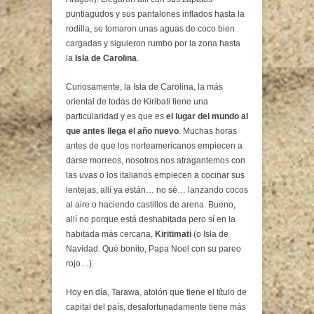
puntiagudos y sus pantalones inflados hasta la
rodilla, se tomaron unas aguas de coco bien
cargadas y siguieron rumbo por la zona hasta
la
Isla de Carolina
.
Curiosamente, la Isla de Carolina, la más
oriental de todas de Kiribati tiene una
particularidad y es que es
el lugar del mundo al
que antes llega el año nuevo
. Muchas horas
antes de que los norteamericanos empiecen a
darse morreos, nosotros nos atragantemos con
las uvas o los italianos empiecen a cocinar sus
lentejas, allí ya están… no sé… lanzando cocos
al aire o haciendo castillos de arena. Bueno,
allí no porque está deshabitada pero sí en la
habitada más cercana,
Kiritimati
(o Isla de
Navidad. Qué bonito, Papa Noel con su pareo
rojo…).
Hoy en día, Tarawa, atolón que tiene el título de
capital del país, desafortunadamente tiene más