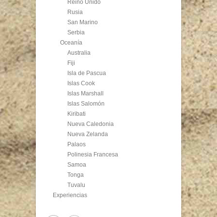
Reino Unido
Rusia
San Marino
Serbia
Oceanía
Australia
Fiji
Isla de Pascua
Islas Cook
Islas Marshall
Islas Salomón
Kiribati
Nueva Caledonia
Nueva Zelanda
Palaos
Polinesia Francesa
Samoa
Tonga
Tuvalu
Experiencias