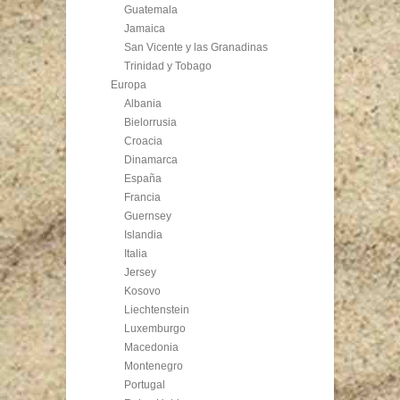
Guatemala
Jamaica
San Vicente y las Granadinas
Trinidad y Tobago
Europa
Albania
Bielorrusia
Croacia
Dinamarca
España
Francia
Guernsey
Islandia
Italia
Jersey
Kosovo
Liechtenstein
Luxemburgo
Macedonia
Montenegro
Portugal