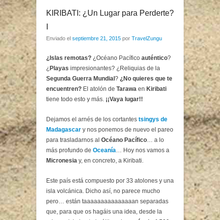
KIRIBATI: ¿Un Lugar para Perderte?
I
Enviado el
septiembre 21, 2015
por
TravelZungu
¿Islas remotas?
¿Océano Pacífico
auténtico
?
¿
Playas
impresionantes? ¿Reliquias de la
Segunda Guerra Mundial
?
¿No quieres que te
encuentren?
El atolón de
Tarawa
en
Kiribati
tiene todo esto y más.
¡¡Vaya lugar!!
Dejamos el arnés de los cortantes
tsingys de
Madagascar
y nos ponemos de nuevo el pareo
para trasladarnos al
Océano Pacífico
… a lo
más profundo de
Oceanía
… Hoy nos vamos a
Micronesia
y, en concreto, a Kiribati.
Este país está compuesto por 33 atolones y una
isla volcánica. Dicho así, no parece mucho
pero… están taaaaaaaaaaaaaaan separadas
que, para que os hagáis una idea, desde la