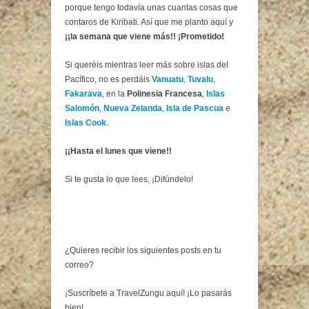
porque tengo todavía unas cuantas cosas que
contaros de Kiribati. Así que me planto aquí y
¡¡la semana que viene más!! ¡Prometido!
Si queréis mientras leer más sobre islas del
Pacífico, no es perdáis
Vanuatu
,
Tuvalu
,
Fakarava
, en la
Polinesia Francesa
,
Islas
Salomón
,
Nueva Zelanda
,
Isla de Pascua
e
Islas Cook
.
¡¡Hasta el lunes que viene!!
Si te gusta lo que lees, ¡Difúndelo!
¿Quieres recibir los siguientes posts en tu
correo?
¡Suscríbete a TravelZungu aquí! ¡Lo pasarás
bien!