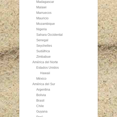
Madagascar
Malawi
Marruecos
Mauricio
Mozambique
Nigeria
Sahara Occidental
Senegal
Seychelles
Sudáfrica
Zimbabue
América del Norte
Estados Unidos
Hawaii
México
América del Sur
Argentina
Bolivia
Brasil
Chile
Guyana
Perú