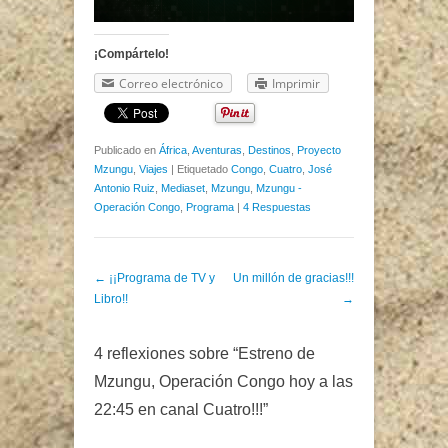
¡Compártelo!
Correo electrónico
Imprimir
Publicado en
África
,
Aventuras
,
Destinos
,
Proyecto
Mzungu
,
Viajes
|
Etiquetado
Congo
,
Cuatro
,
José
Antonio Ruiz
,
Mediaset
,
Mzungu
,
Mzungu -
Operación Congo
,
Programa
|
4 Respuestas
Post navigation
←
¡¡Programa de TV y
Un millón de gracias!!!
Libro!!
→
4 reflexiones sobre “
Estreno de
Mzungu, Operación Congo hoy a las
22:45 en canal Cuatro!!!
”