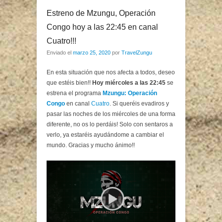
Estreno de Mzungu, Operación
Congo hoy a las 22:45 en canal
Cuatro!!!
Enviado el
marzo 25, 2020
por
TravelZungu
En esta situación que nos afecta a todos, deseo
que estéis bien!!
Hoy miércoles a las 22:45
se
estrena el programa
Mzungu: Operación
Congo
en canal
Cuatro
. Si queréis evadiros y
pasar las noches de los miércoles de una forma
diferente, no os lo perdáis! Solo con sentaros a
verlo, ya estaréis ayudándome a cambiar el
mundo. Gracias y mucho ánimo!!