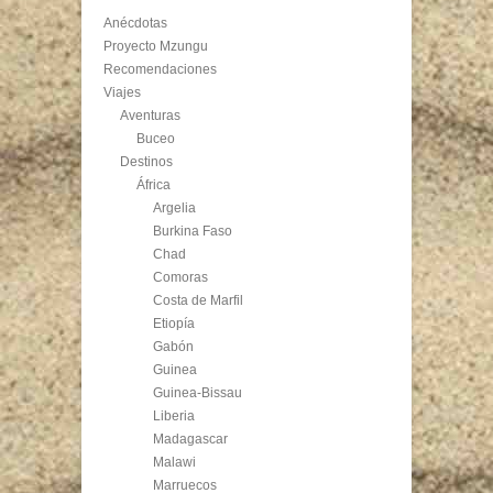
Anécdotas
Proyecto Mzungu
Recomendaciones
Viajes
Aventuras
Buceo
Destinos
África
Argelia
Burkina Faso
Chad
Comoras
Costa de Marfil
Etiopía
Gabón
Guinea
Guinea-Bissau
Liberia
Madagascar
Malawi
Marruecos