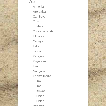
Asia
Armenia
Azerbaiyán
Camboya
China
Macao
Corea del Norte
Filipinas
Georgia
India
Japón
Kazajistán
Kirguistán
Laos
Mongolia
Oriente Medio
Irak
Irán
Kuwait
Omán
Qatar