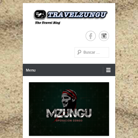
The Travel Blog
TRAVELZUNGU
Buscar
Menú Principal
Saltar al contenido
Menu