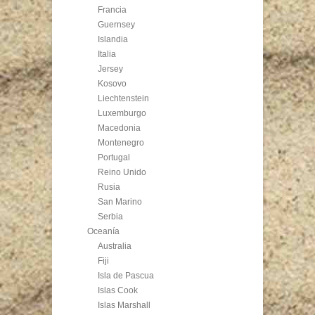
Francia
Guernsey
Islandia
Italia
Jersey
Kosovo
Liechtenstein
Luxemburgo
Macedonia
Montenegro
Portugal
Reino Unido
Rusia
San Marino
Serbia
Oceanía
Australia
Fiji
Isla de Pascua
Islas Cook
Islas Marshall