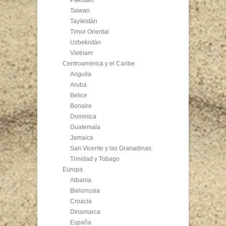
Pakistán
Taiwan
Tayikistán
Timor Oriental
Uzbekistán
Vietnam
Centroamérica y el Caribe
Anguila
Aruba
Belice
Bonaire
Dominica
Guatemala
Jamaica
San Vicente y las Granadinas
Trinidad y Tobago
Europa
Albania
Bielorrusia
Croacia
Dinamarca
España