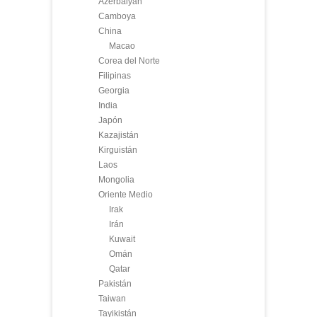
Azerbaiyán
Camboya
China
Macao
Corea del Norte
Filipinas
Georgia
India
Japón
Kazajistán
Kirguistán
Laos
Mongolia
Oriente Medio
Irak
Irán
Kuwait
Omán
Qatar
Pakistán
Taiwan
Tayikistán