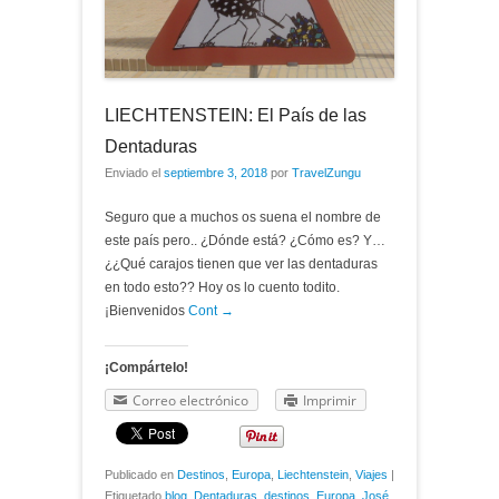
LIECHTENSTEIN: El País de las
Dentaduras
Enviado el
septiembre 3, 2018
por
TravelZungu
Seguro que a muchos os suena el nombre de
este país pero.. ¿Dónde está? ¿Cómo es? Y…
¿¿Qué carajos tienen que ver las dentaduras
en todo esto?? Hoy os lo cuento todito.
¡Bienvenidos
Cont →
¡Compártelo!
Correo electrónico
Imprimir
Publicado en
Destinos
,
Europa
,
Liechtenstein
,
Viajes
|
Etiquetado
blog
,
Dentaduras
,
destinos
,
Europa
,
José