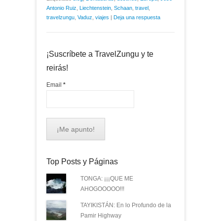
Antonio Ruiz
,
Liechtenstein
,
Schaan
,
travel
,
travelzungu
,
Vaduz
,
viajes
|
Deja una respuesta
¡Suscríbete a TravelZungu y te
reirás!
Email
*
Top Posts y Páginas
TONGA: ¡¡¡QUE ME
AHOGOOOOO!!!
TAYIKISTÁN: En lo Profundo de la
Pamir Highway