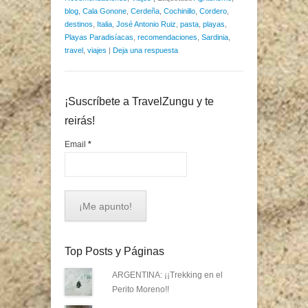
blog
,
Cala Gonone
,
Cerdeña
,
Cochinillo
,
Cordero
,
destinos
,
Italia
,
José Antonio Ruiz
,
pasta
,
playas
,
Playas Paradisíacas
,
recomendaciones
,
Sardinia
,
travel
,
viajes
|
Deja una respuesta
¡Suscríbete a TravelZungu y te
reirás!
Email
*
Top Posts y Páginas
ARGENTINA: ¡¡Trekking en el
Perito Moreno!!