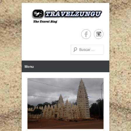
The Travel Blog
TRAVELZUNGU
Buscar
Menú Principal
Saltar al contenido
Menu