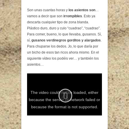
Son unas cuantas horas y
los asientos son
…
vamos a decir que son
irrompibles
. Esto ya
descarta cualquier tipo de zona blanda.
Plástico duro, duro y culo “cuadrao”, “cuadrao”.
Para comer, bueno, lo que llevaba, gusanos. Sí,
sí,
gusanos verdinegros gorditos y alargados
.
Para chuparse los dedos. Jo, lo que daría por
un bicho de esos tan ricos ahora mismo. En el
siguiente vídeo los podéis ver… y también los
asientos…
The video could not be loaded, either
because the server or network failed or
because the format is not supported.