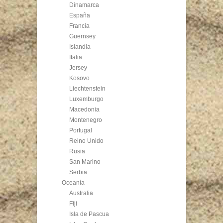
Dinamarca
España
Francia
Guernsey
Islandia
Italia
Jersey
Kosovo
Liechtenstein
Luxemburgo
Macedonia
Montenegro
Portugal
Reino Unido
Rusia
San Marino
Serbia
Oceanía
Australia
Fiji
Isla de Pascua