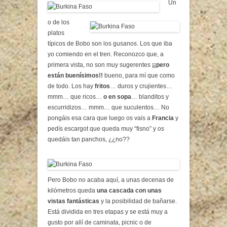
Un
o de los
platos
típicos de Bobo son los gusanos. Los que iba
yo comiendo en el tren. Reconozco que, a
primera vista, no son muy sugerentes
¡¡pero
están buenísimos!!
bueno, para mí que como
de todo. Los hay
fritos
… duros y crujientes…
mmm… que ricos…
o en sopa
… blanditos y
escurridizos… mmm… que suculentos… No
pongáis esa cara que luego os vais a
Francia
y
pedís escargot que queda muy “fisno” y os
quedáis tan panchos, ¿¿no??
Pero Bobo no acaba aquí, a unas decenas de
kilómetros queda
una cascada con unas
vistas fantásticas
y la posibilidad de bañarse.
Está dividida en tres etapas y se está muy a
gusto por allí de caminata, picnic o de