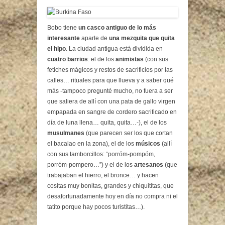
Bobo tiene
un casco antiguo de lo más
interesante
aparte de
una mezquita que quita
el hipo
. La ciudad antigua está dividida en
cuatro barrios
: el de los
animistas
(con sus
fetiches mágicos y restos de sacrificios por las
calles… rituales para que llueva y a saber qué
más -tampoco pregunté mucho, no fuera a ser
que saliera de allí con una pata de gallo virgen
empapada en sangre de cordero sacrificado en
día de luna llena… quita, quita…-), el de los
musulmanes
(que parecen ser los que cortan
el bacalao en la zona), el de los
músicos
(allí
con sus tamborcillos: “porróm-pompóm,
porróm-pompero…”) y el de los
artesanos
(que
trabajaban el hierro, el bronce… y hacen
cositas muy bonitas, grandes y chiquititas, que
desafortunadamente hoy en día no compra ni el
tatito porque hay pocos turistitas…).