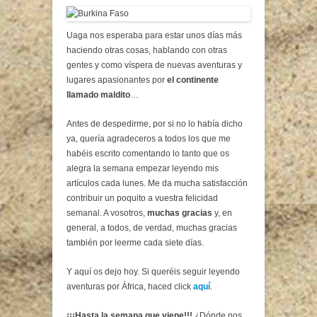
Uaga nos esperaba para estar unos días más
haciendo otras cosas, hablando con otras
gentes y como víspera de nuevas aventuras y
lugares apasionantes por
el continente
llamado maldito
…
Antes de despedirme, por si no lo había dicho
ya, quería agradeceros a todos los que me
habéis escrito comentando lo tanto que os
alegra la semana empezar leyendo mis
artículos cada lunes. Me da mucha satisfacción
contribuir un poquito a vuestra felicidad
semanal. A vosotros,
muchas gracias
y, en
general, a todos, de verdad, muchas gracias
también por leerme cada siete días.
Y aquí os dejo hoy. Si queréis seguir leyendo
aventuras por África, haced click
aquí
.
¡¡¡Hasta la semana que viene!!!
¿Dónde nos