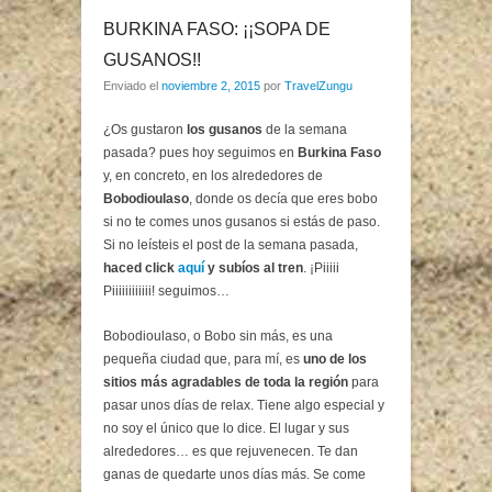
BURKINA FASO: ¡¡SOPA DE
GUSANOS!!
Enviado el
noviembre 2, 2015
por
TravelZungu
¿Os gustaron
los gusanos
de la semana
pasada? pues hoy seguimos en
Burkina Faso
y, en concreto, en los alrededores de
Bobodioulaso
, donde os decía que eres bobo
si no te comes unos gusanos si estás de paso.
Si no leísteis el post de la semana pasada,
haced click
aquí
y subíos al tren
. ¡Piiiii
Piiiiiiiiiiii! seguimos…
Bobodioulaso, o Bobo sin más, es una
pequeña ciudad que, para mí, es
uno de los
sitios más agradables de toda la región
para
pasar unos días de relax. Tiene algo especial y
no soy el único que lo dice. El lugar y sus
alrededores… es que rejuvenecen. Te dan
ganas de quedarte unos días más. Se come