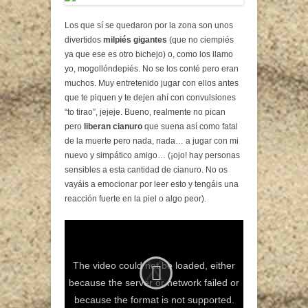
Los que sí se quedaron por la zona son unos
divertidos
milpiés gigantes
(que no ciempiés
ya que ese es otro bichejo) o, como los llamo
yo, mogollóndepiés. No se los conté pero eran
muchos. Muy entretenido jugar con ellos antes
que te piquen y te dejen ahí con convulsiones
“to tirao”, jejeje. Bueno, realmente no pican
pero
liberan cianuro
que suena así como fatal
de la muerte pero nada, nada… a jugar con mi
nuevo y simpático amigo… (¡ojo! hay personas
sensibles a esta cantidad de cianuro. No os
vayáis a emocionar por leer esto y tengáis una
reacción fuerte en la piel o algo peor).
The video could not be loaded, either
because the server or network failed or
because the format is not supported.