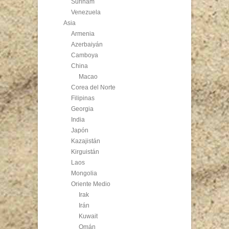
Surinam
Venezuela
Asia
Armenia
Azerbaiyán
Camboya
China
Macao
Corea del Norte
Filipinas
Georgia
India
Japón
Kazajistán
Kirguistán
Laos
Mongolia
Oriente Medio
Irak
Irán
Kuwait
Omán