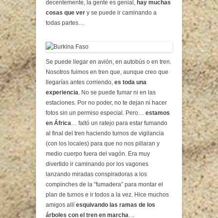
decentemente, la gente es genial,
hay muchas
cosas que ver
y se puede ir caminando a
todas partes…
Se puede llegar en avión, en autobús o en tren.
Nosotros fuimos en tren que, aunque creo que
llegarías antes corriendo,
es toda una
experiencia
. No se puede fumar ni en las
estaciones. Por no poder, no te dejan ni hacer
fotos sin un permiso especial. Pero…
estamos
en África
… faltó un ratejo para estar fumando
al final del tren haciendo turnos de vigilancia
(con los locales) para que no nos pillaran y
medio cuerpo fuera del vagón. Era muy
divertido ir caminando por los vagones
lanzando miradas conspiradoras a los
compinches de la “fumadera” para montar el
plan de turnos e ir todos a la vez. Hice muchos
amigos allí
esquivando las ramas de los
árboles con el tren en marcha
…