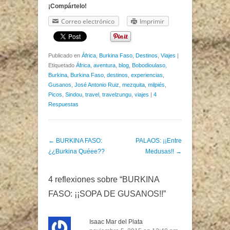
¡Compártelo!
Correo electrónico
Imprimir
Publicado en
África
,
Burkina Faso
,
Destinos
,
Viajes
|
Etiquetado
África
,
aventura
,
blog
,
Bobodioulaso
,
Burkina
,
Burkina Faso
,
destinos
,
experiencias
,
Gusanos
,
José Antonio Ruiz
,
mezquita
,
milpiés
,
Picos
,
Sindou
,
travel
,
travelzungu
,
viajes
|
4
Respuestas
Post navigation
←
BURKINA FASO:
PALAOS: ¡¡Entre
¿¿Burkina Quéee??
Medusas!!
→
4 reflexiones sobre “
BURKINA
FASO: ¡¡SOPA DE GUSANOS!!
”
Isaac Mar del Plata