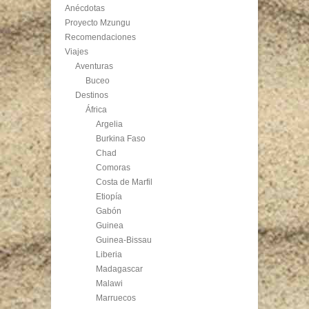
Anécdotas
Proyecto Mzungu
Recomendaciones
Viajes
Aventuras
Buceo
Destinos
África
Argelia
Burkina Faso
Chad
Comoras
Costa de Marfil
Etiopía
Gabón
Guinea
Guinea-Bissau
Liberia
Madagascar
Malawi
Marruecos