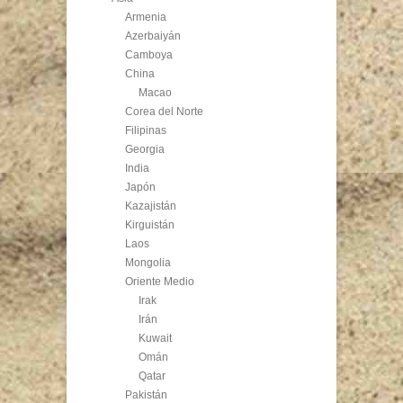
Armenia
Azerbaiyán
Camboya
China
Macao
Corea del Norte
Filipinas
Georgia
India
Japón
Kazajistán
Kirguistán
Laos
Mongolia
Oriente Medio
Irak
Irán
Kuwait
Omán
Qatar
Pakistán