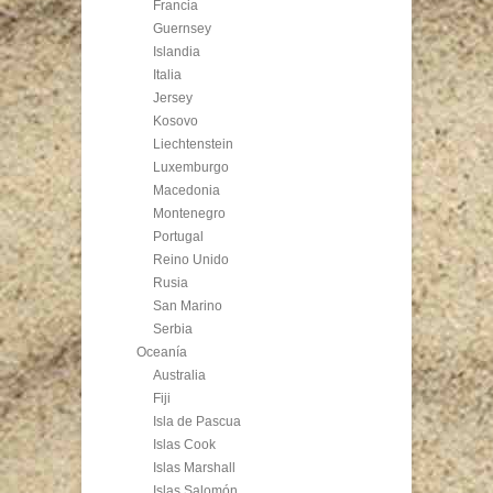
Francia
Guernsey
Islandia
Italia
Jersey
Kosovo
Liechtenstein
Luxemburgo
Macedonia
Montenegro
Portugal
Reino Unido
Rusia
San Marino
Serbia
Oceanía
Australia
Fiji
Isla de Pascua
Islas Cook
Islas Marshall
Islas Salomón