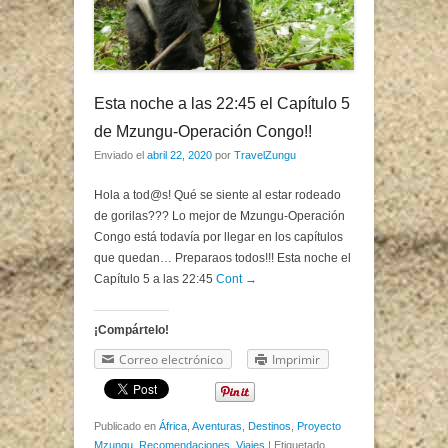
Esta noche a las 22:45 el Capítulo 5
de Mzungu-Operación Congo!!
Enviado el
abril 22, 2020
por
TravelZungu
Hola a tod@s! Qué se siente al estar rodeado
de gorilas??? Lo mejor de Mzungu-Operación
Congo está todavía por llegar en los capítulos
que quedan… Preparaos todos!!! Esta noche el
Capítulo 5 a las 22:45
Cont →
¡Compártelo!
Correo electrónico
Imprimir
Publicado en
África
,
Aventuras
,
Destinos
,
Proyecto
Mzungu
,
Recomendaciones
,
Viajes
|
Etiquetado