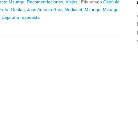
ecto Mzungu
,
Recomendaciones
,
Viajes
|
Etiquetado
Capítulo
Fufú
,
Gorilas
,
José Antonio Ruiz
,
Mediaset
,
Mzungu
,
Mzungu -
|
Deja una respuesta