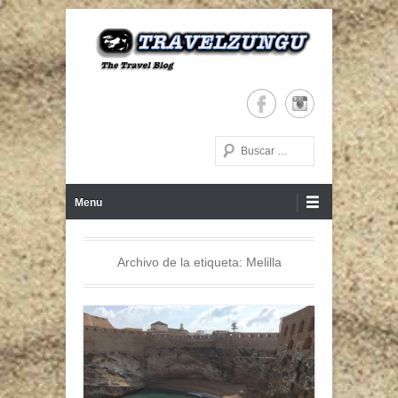
The Travel Blog
TRAVELZUNGU
Buscar
Menú Principal
Saltar al contenido
Menu
Archivo de la etiqueta:
Melilla