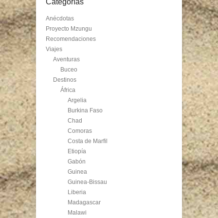
Categorías
Anécdotas
Proyecto Mzungu
Recomendaciones
Viajes
Aventuras
Buceo
Destinos
África
Argelia
Burkina Faso
Chad
Comoras
Costa de Marfil
Etiopía
Gabón
Guinea
Guinea-Bissau
Liberia
Madagascar
Malawi