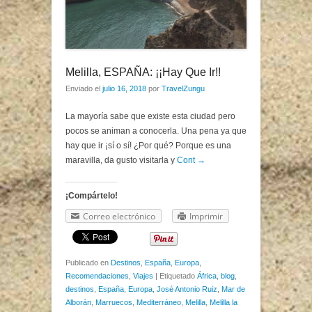
Melilla, ESPAÑA: ¡¡Hay Que Ir!!
Enviado el
julio 16, 2018
por
TravelZungu
La mayoría sabe que existe esta ciudad pero
pocos se animan a conocerla. Una pena ya que
hay que ir ¡sí o sí! ¿Por qué? Porque es una
maravilla, da gusto visitarla y
Cont →
¡Compártelo!
Correo electrónico
Imprimir
Publicado en
Destinos
,
España
,
Europa
,
Recomendaciones
,
Viajes
|
Etiquetado
África
,
blog
,
destinos
,
España
,
Europa
,
José Antonio Ruiz
,
Mar de
Alborán
,
Marruecos
,
Mediterráneo
,
Melilla
,
Melilla la