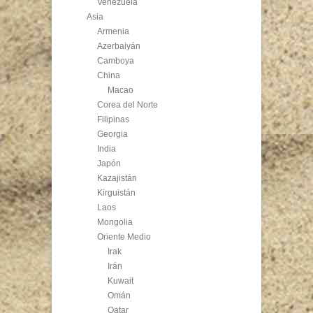
Venezuela
Asia
Armenia
Azerbaiyán
Camboya
China
Macao
Corea del Norte
Filipinas
Georgia
India
Japón
Kazajistán
Kirguistán
Laos
Mongolia
Oriente Medio
Irak
Irán
Kuwait
Omán
Qatar