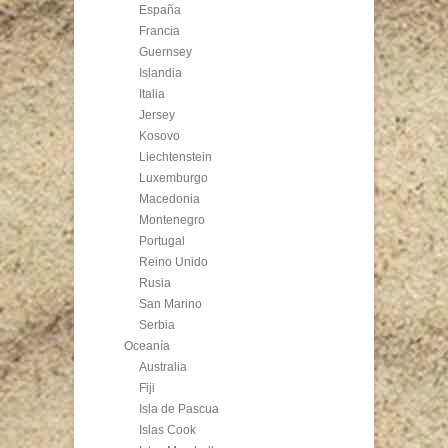
España
Francia
Guernsey
Islandia
Italia
Jersey
Kosovo
Liechtenstein
Luxemburgo
Macedonia
Montenegro
Portugal
Reino Unido
Rusia
San Marino
Serbia
Oceanía
Australia
Fiji
Isla de Pascua
Islas Cook