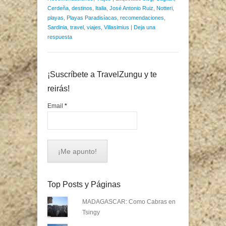
Cerdeña
,
destinos
,
Italia
,
José Antonio Ruiz
,
Notteri
,
playas
,
Playas Paradisíacas
,
recomendaciones
,
Sardinia
,
travel
,
viajes
,
Villasimius
|
Deja una
respuesta
¡Suscríbete a TravelZungu y te
reirás!
Email
*
Top Posts y Páginas
MADAGASCAR: Como Cabras en
Tsingy