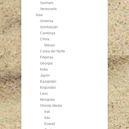
Surinam
Venezuela
Asia
Armenia
Azerbaiyán
Camboya
China
Macao
Corea del Norte
Filipinas
Georgia
India
Japón
Kazajistán
Kirguistán
Laos
Mongolia
Oriente Medio
Irak
Irán
Kuwait