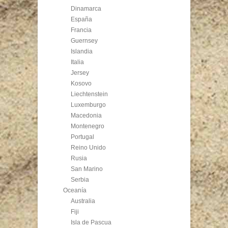
Dinamarca
España
Francia
Guernsey
Islandia
Italia
Jersey
Kosovo
Liechtenstein
Luxemburgo
Macedonia
Montenegro
Portugal
Reino Unido
Rusia
San Marino
Serbia
Oceanía
Australia
Fiji
Isla de Pascua