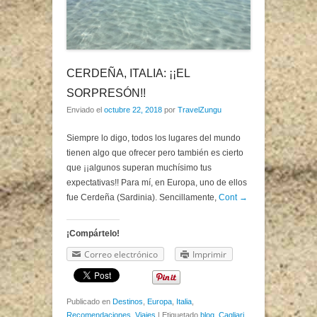
CERDEÑA, ITALIA: ¡¡EL
SORPRESÓN!!
Enviado el
octubre 22, 2018
por
TravelZungu
Siempre lo digo, todos los lugares del mundo
tienen algo que ofrecer pero también es cierto
que ¡¡algunos superan muchísimo tus
expectativas!! Para mí, en Europa, uno de ellos
fue Cerdeña (Sardinia). Sencillamente,
Cont →
¡Compártelo!
Correo electrónico
Imprimir
Publicado en
Destinos
,
Europa
,
Italia
,
Recomendaciones
,
Viajes
|
Etiquetado
blog
,
Cagliari
,