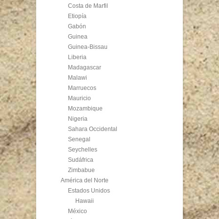
Costa de Marfil
Etiopía
Gabón
Guinea
Guinea-Bissau
Liberia
Madagascar
Malawi
Marruecos
Mauricio
Mozambique
Nigeria
Sahara Occidental
Senegal
Seychelles
Sudáfrica
Zimbabue
América del Norte
Estados Unidos
Hawaii
México