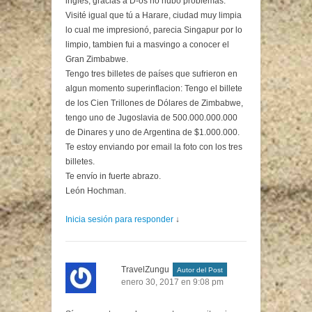
ingles, gracias a D-os no hubo problemas.
Visité igual que tú a Harare, ciudad muy limpia
lo cual me impresionó, parecia Singapur por lo
limpio, tambien fui a masvingo a conocer el
Gran Zimbabwe.
Tengo tres billetes de países que sufrieron en
algun momento superinflacion: Tengo el billete
de los Cien Trillones de Dólares de Zimbabwe,
tengo uno de Jugoslavia de 500.000.000.000
de Dinares y uno de Argentina de $1.000.000.
Te estoy enviando por email la foto con los tres
billetes.
Te envío in fuerte abrazo.
León Hochman.
Inicia sesión para responder
↓
TravelZungu
Autor del Post
enero 30, 2017 en 9:08 pm