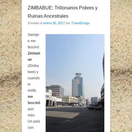
ZIMBABUE: Trillonarios Pobres y
Ruinas Ancestrales
Enviado el
enero 30, 2017
por
TravelZungu
Siempr
e me
fascinó
Zimbab
ue
(Zimba
bwe) y
cuando
lo
visité,
me
fascinó
aún
más.
Un país
con