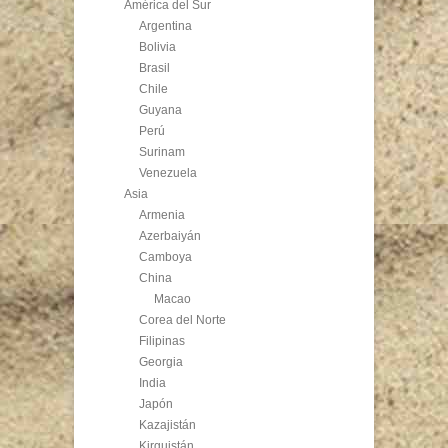
América del Sur
Argentina
Bolivia
Brasil
Chile
Guyana
Perú
Surinam
Venezuela
Asia
Armenia
Azerbaiyán
Camboya
China
Macao
Corea del Norte
Filipinas
Georgia
India
Japón
Kazajistán
Kirguistán