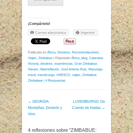
¡Compártelo!
Correo electrónico
Imprimir
Publicado en
África
,
Destinos
,
Recomendaciones
,
Viajes
,
Zimbabue
|
Etiquetado
África
,
blog
,
Cataratas
Victoria
,
destinos
,
experiencias
,
Gran Zimbabue
,
Harare
,
Hiperinflación
,
José Antonio Ruiz
,
Masvingo
,
travel
,
travelzungu
,
UNESCO
,
viajes
,
Zimbabue
,
Zimbabwe
|
4 Respuestas
Post navigation
←
GEORGIA:
LUXEMBURGO: De
Montañas, Desierto y
Cuento de Hadas
→
Vino
4 reflexiones sobre “
ZIMBABUE: