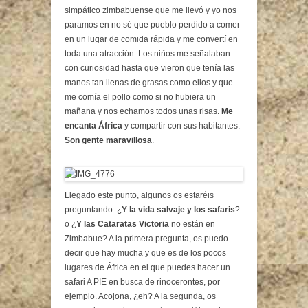
simpático zimbabuense que me llevó y yo nos
paramos en no sé que pueblo perdido a comer
en un lugar de comida rápida y me convertí en
toda una atracción. Los niños me señalaban
con curiosidad hasta que vieron que tenía las
manos tan llenas de grasas como ellos y que
me comía el pollo como si no hubiera un
mañana y nos echamos todos unas risas.
Me
encanta África
y compartir con sus habitantes.
Son gente maravillosa
.
Llegado este punto, algunos os estaréis
preguntando: ¿
Y la vida salvaje y los safaris
?
o ¿
Y las Cataratas Victoria
no están en
Zimbabue? A la primera pregunta, os puedo
decir que hay mucha y que es de los pocos
lugares de África en el que puedes hacer un
safari A PIE en busca de rinocerontes, por
ejemplo. Acojona, ¿eh? A la segunda, os