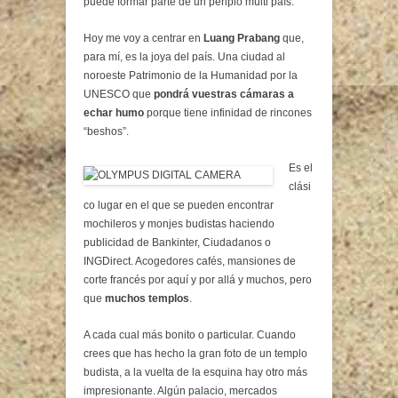
puede formar parte de un periplo multi país.
Hoy me voy a centrar en
Luang Prabang
que,
para mí, es la joya del país. Una ciudad al
noroeste Patrimonio de la Humanidad por la
UNESCO que
pondrá vuestras cámaras a
echar humo
porque tiene infinidad de rincones
“beshos”.
Es el
clási
co lugar en el que se pueden encontrar
mochileros y monjes budistas haciendo
publicidad de Bankinter, Ciudadanos o
INGDirect. Acogedores cafés, mansiones de
corte francés por aquí y por allá y muchos, pero
que
muchos templos
.
A cada cual más bonito o particular. Cuando
crees que has hecho la gran foto de un templo
budista, a la vuelta de la esquina hay otro más
impresionante. Algún palacio, mercados