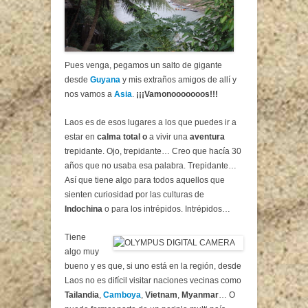
Pues venga, pegamos un salto de gigante
desde
Guyana
y mis extraños amigos de allí y
nos vamos a
Asia
.
¡¡¡Vamonooooooos!!!
Laos es de esos lugares a los que puedes ir a
estar en
calma total o
a vivir una
aventura
trepidante. Ojo, trepidante… Creo que hacía 30
años que no usaba esa palabra. Trepidante…
Así que tiene algo para todos aquellos que
sienten curiosidad por las culturas de
Indochina
o para los intrépidos. Intrépidos…
Tiene
algo muy
bueno y es que, si uno está en la región, desde
Laos no es difícil visitar naciones vecinas como
Tailandia
,
Camboya
,
Vietnam
,
Myanmar
… O