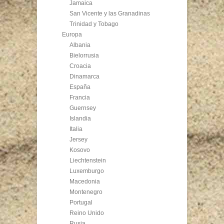
Jamaica
San Vicente y las Granadinas
Trinidad y Tobago
Europa
Albania
Bielorrusia
Croacia
Dinamarca
España
Francia
Guernsey
Islandia
Italia
Jersey
Kosovo
Liechtenstein
Luxemburgo
Macedonia
Montenegro
Portugal
Reino Unido
Rusia