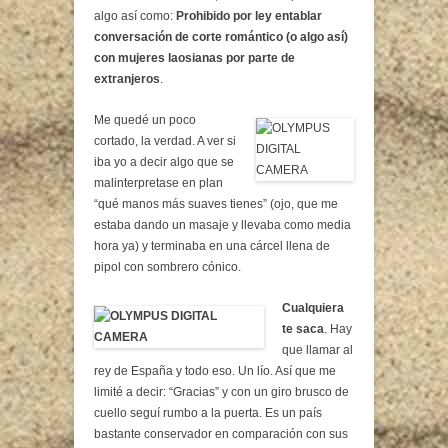
algo así como:
Prohibido por ley entablar
conversación de corte romántico (o algo así)
con mujeres laosianas por parte de
extranjeros
.
Me quedé un poco
cortado, la verdad. A ver si
iba yo a decir algo que se
malinterpretase en plan
“qué manos más suaves tienes” (ojo, que me
estaba dando un masaje y llevaba como media
hora ya) y terminaba en una cárcel llena de
pipol con sombrero cónico.
Cualquiera
te saca
. Hay
que llamar al
rey de España y todo eso. Un lío. Así que me
limité a decir: “Gracias” y con un giro brusco de
cuello seguí rumbo a la puerta. Es un país
bastante conservador en comparación con sus