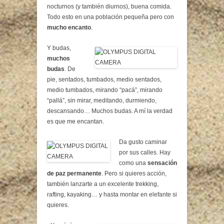
nocturnos (y también diurnos), buena comida.
Todo esto en una población pequeña pero con
mucho encanto
.
Y budas,
muchos
budas
. De
pie, sentados, tumbados, medio sentados,
medio tumbados, mirando “pacá”, mirando
“pallá”, sin mirar, meditando, durmiendo,
descansando… Muchos budas. A mí la verdad
es que me encantan.
Da gusto caminar
por sus calles. Hay
como una
sensación
de paz permanente
. Pero si quieres acción,
también lanzarte a un excelente trekking,
rafting, kayaking… y hasta montar en elefante si
quieres.