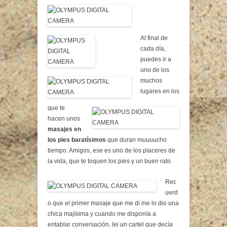
Al final de
cada día,
puedes ir a
uno de los
muchos
lugares en los
que te
hacen unos
masajes en
los pies baratísimos
que duran muuuucho
tiempo. Amigos, ese es uno de los placeres de
la vida, que te toquen los pies y un buen rato.
Rec
uerd
o que el primer masaje que me di me lo dio una
chica majísima y cuando me disponía a
entablar conversación, lei un cartel que decía