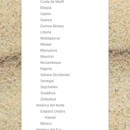
Costa de Marfil
Etiopía
Gabón
Guinea
Guinea-Bissau
Liberia
Madagascar
Malawi
Marruecos
Mauricio
Mozambique
Nigeria
Sahara Occidental
Senegal
Seychelles
Sudáfrica
Zimbabue
América del Norte
Estados Unidos
Hawaii
México
América del Sur