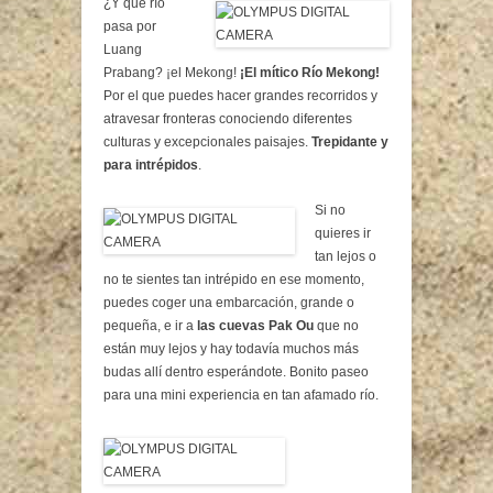
¿Y qué río
pasa por
Luang
Prabang? ¡el Mekong!
¡El mítico Río Mekong!
Por el que puedes hacer grandes recorridos y
atravesar fronteras conociendo diferentes
culturas y excepcionales paisajes.
Trepidante y
para intrépidos
.
Si no
quieres ir
tan lejos o
no te sientes tan intrépido en ese momento,
puedes coger una embarcación, grande o
pequeña, e ir a
las cuevas Pak Ou
que no
están muy lejos y hay todavía muchos más
budas allí dentro esperándote. Bonito paseo
para una mini experiencia en tan afamado río.