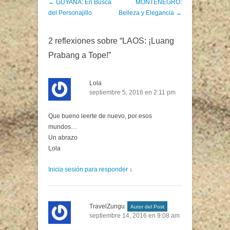
Post navigation
←
GUYANA: En Busca
MONTENEGRO:
del Personajillo
Belleza y Elegancia
→
2 reflexiones sobre “
LAOS: ¡Luang
Prabang a Tope!
”
Lola
septiembre 5, 2016 en 2:11 pm
Que bueno leerte de nuevo, por esos
mundos…
Un abrazo
Lola
Inicia sesión para responder
↓
TravelZungu
Autor del Post
septiembre 14, 2016 en 9:08 am