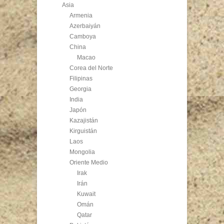
Asia
Armenia
Azerbaiyán
Camboya
China
Macao
Corea del Norte
Filipinas
Georgia
India
Japón
Kazajistán
Kirguistán
Laos
Mongolia
Oriente Medio
Irak
Irán
Kuwait
Omán
Qatar