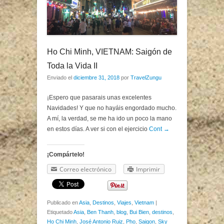
Ho Chi Minh, VIETNAM: Saigón de
Toda la Vida II
Enviado el
diciembre 31, 2018
por
TravelZungu
¡Espero que pasarais unas excelentes
Navidades! Y que no hayáis engordado mucho.
A mí, la verdad, se me ha ido un poco la mano
en estos días. A ver si con el ejercicio
Cont →
¡Compártelo!
Correo electrónico
Imprimir
Publicado en
Asia
,
Destinos
,
Viajes
,
Vietnam
|
Etiquetado
Asia
,
Ben Thanh
,
blog
,
Bui Bien
,
destinos
,
Ho Chi Minh
,
José Antonio Ruiz
,
Pho
,
Saigon
,
Sky