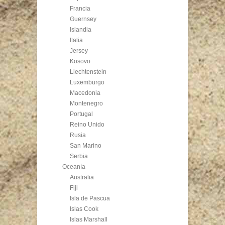
Francia
Guernsey
Islandia
Italia
Jersey
Kosovo
Liechtenstein
Luxemburgo
Macedonia
Montenegro
Portugal
Reino Unido
Rusia
San Marino
Serbia
Oceanía
Australia
Fiji
Isla de Pascua
Islas Cook
Islas Marshall