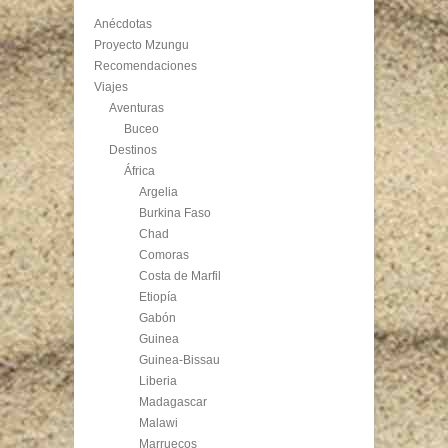
Anécdotas
Proyecto Mzungu
Recomendaciones
Viajes
Aventuras
Buceo
Destinos
África
Argelia
Burkina Faso
Chad
Comoras
Costa de Marfil
Etiopía
Gabón
Guinea
Guinea-Bissau
Liberia
Madagascar
Malawi
Marruecos