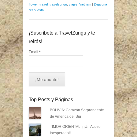
Tower
,
travel
,
travelzungu
,
viajes
,
Vietnam
|
Deja una
respuesta
¡Suscríbete a TravelZungu y te
reirás!
Email
*
Top Posts y Páginas
BOLIVIA: Corazón Sorprendente
de América del Sur
TIMOR ORIENTAL: ¡¡Un Acoso
Inesperado!!