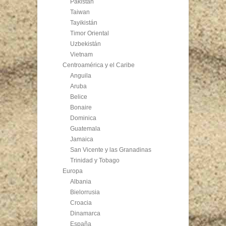
Pakistán
Taiwan
Tayikistán
Timor Oriental
Uzbekistán
Vietnam
Centroamérica y el Caribe
Anguila
Aruba
Belice
Bonaire
Dominica
Guatemala
Jamaica
San Vicente y las Granadinas
Trinidad y Tobago
Europa
Albania
Bielorrusia
Croacia
Dinamarca
España