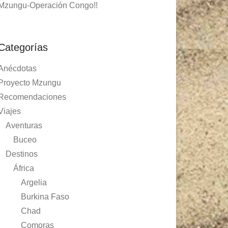
Mzungu-Operación Congo!!
Categorías
Anécdotas
Proyecto Mzungu
Recomendaciones
Viajes
Aventuras
Buceo
Destinos
África
Argelia
Burkina Faso
Chad
Comoras