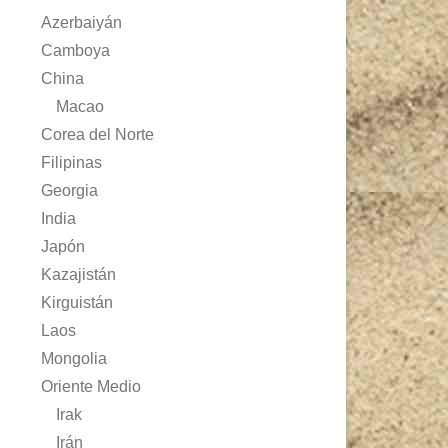
Azerbaiyán
Camboya
China
Macao
Corea del Norte
Filipinas
Georgia
India
Japón
Kazajistán
Kirguistán
Laos
Mongolia
Oriente Medio
Irak
Irán