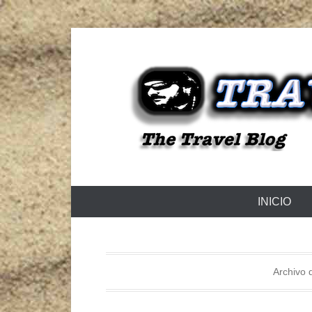
The Travel Blog
TRAVELZU
Menú Principal
Saltar al contenido
INICIO
Archivo 