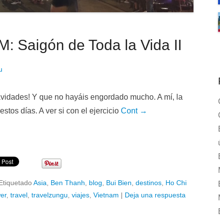
: Saigón de Toda la Vida II
u
vidades! Y que no hayáis engordado mucho. A mí, la
tos días. A ver si con el ejercicio
Cont →
Etiquetado
Asia
,
Ben Thanh
,
blog
,
Bui Bien
,
destinos
,
Ho Chi
er
,
travel
,
travelzungu
,
viajes
,
Vietnam
|
Deja una respuesta