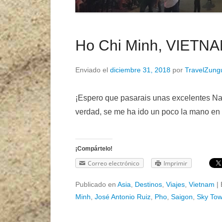
Ho Chi Minh, VIETNAM
Enviado el
diciembre 31, 2018
por
TravelZung
¡Espero que pasarais unas excelentes Na
verdad, se me ha ido un poco la mano en es
¡Compártelo!
Correo electrónico
Imprimir
Publicado en
Asia
,
Destinos
,
Viajes
,
Vietnam
|
Minh
,
José Antonio Ruiz
,
Pho
,
Saigon
,
Sky Tow