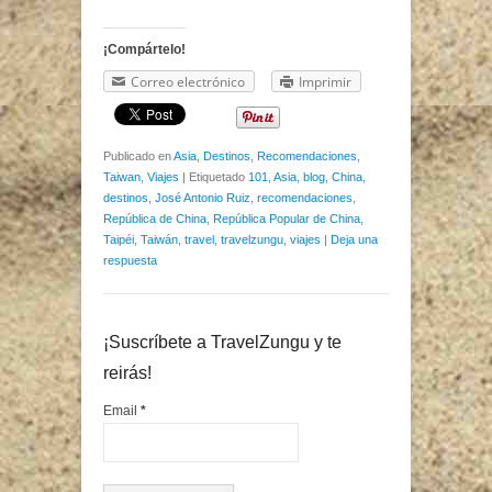
¡Compártelo!
Correo electrónico
Imprimir
Publicado en
Asia
,
Destinos
,
Recomendaciones
,
Taiwan
,
Viajes
|
Etiquetado
101
,
Asia
,
blog
,
China
,
destinos
,
José Antonio Ruiz
,
recomendaciones
,
República de China
,
República Popular de China
,
Taipéi
,
Taiwán
,
travel
,
travelzungu
,
viajes
|
Deja una
respuesta
¡Suscríbete a TravelZungu y te
reirás!
Email
*