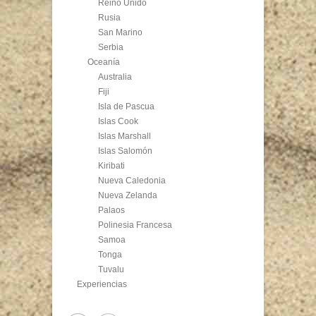
Reino Unido
Rusia
San Marino
Serbia
Oceanía
Australia
Fiji
Isla de Pascua
Islas Cook
Islas Marshall
Islas Salomón
Kiribati
Nueva Caledonia
Nueva Zelanda
Palaos
Polinesia Francesa
Samoa
Tonga
Tuvalu
Experiencias