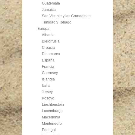
Guatemala
Jamaica
San Vicente y las Granadinas
Trinidad y Tobago
Europa
Albania
Bielorrusia
Croacia
Dinamarca
España
Francia
Guernsey
Islandia
Italia
Jersey
Kosovo
Liechtenstein
Luxemburgo
Macedonia
Montenegro
Portugal