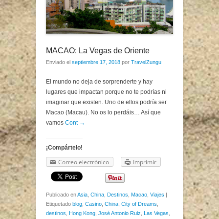
MACAO: La Vegas de Oriente
Enviado el
septiembre 17, 2018
por
TravelZungu
El mundo no deja de sorprenderte y hay
lugares que impactan porque no te podrías ni
imaginar que existen. Uno de ellos podría ser
Macao (Macau). No os lo perdáis… Así que
vamos
Cont →
¡Compártelo!
Correo electrónico
Imprimir
Publicado en
Asia
,
China
,
Destinos
,
Macao
,
Viajes
|
Etiquetado
blog
,
Casino
,
China
,
City of Dreams
,
destinos
,
Hong Kong
,
José Antonio Ruiz
,
Las Vegas
,