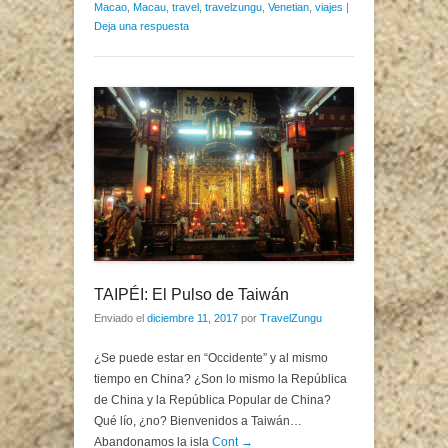
Macao
,
Macau
,
travel
,
travelzungu
,
Venetian
,
viajes
|
Deja una respuesta
TAIPÉI: El Pulso de Taiwán
Enviado el
diciembre 11, 2017
por
TravelZungu
¿Se puede estar en “Occidente” y al mismo
tiempo en China? ¿Son lo mismo la República
de China y la República Popular de China?
Qué lío, ¿no? Bienvenidos a Taiwán…
Abandonamos la isla
Cont →