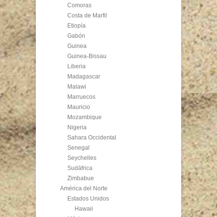
Comoras
Costa de Marfil
Etiopía
Gabón
Guinea
Guinea-Bissau
Liberia
Madagascar
Malawi
Marruecos
Mauricio
Mozambique
Nigeria
Sahara Occidental
Senegal
Seychelles
Sudáfrica
Zimbabue
América del Norte
Estados Unidos
Hawaii