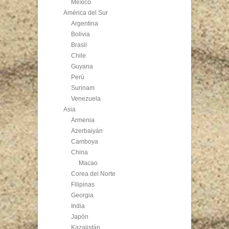
México
América del Sur
Argentina
Bolivia
Brasil
Chile
Guyana
Perú
Surinam
Venezuela
Asia
Armenia
Azerbaiyán
Camboya
China
Macao
Corea del Norte
Filipinas
Georgia
India
Japón
Kazajistán