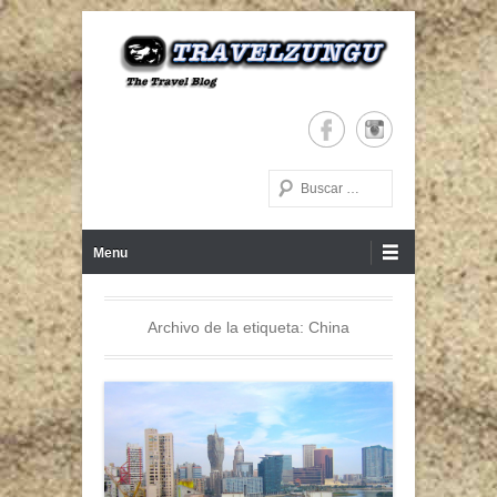
The Travel Blog
TRAVELZUNGU
Buscar
Menú Principal
Saltar al contenido
Menu
Archivo de la etiqueta:
China