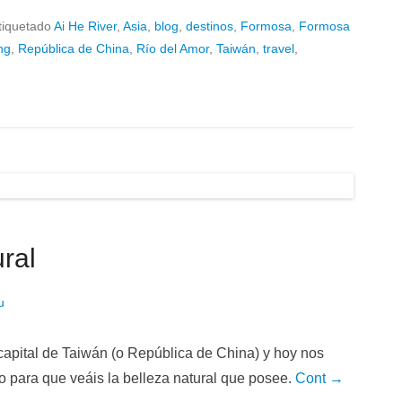
tiquetado
Ai He River
,
Asia
,
blog
,
destinos
,
Formosa
,
Formosa
ng
,
República de China
,
Río del Amor
,
Taiwán
,
travel
,
ral
u
 capital de Taiwán (o República de China) y hoy nos
io para que veáis la belleza natural que posee.
Cont →