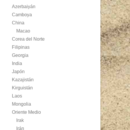
Azerbaiyán
Camboya
China
Macao
Corea del Norte
Filipinas
Georgia
India
Japón
Kazajistán
Kirguistán
Laos
Mongolia
Oriente Medio
Irak
Irán