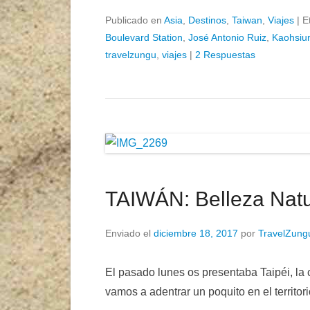
Publicado en
Asia
,
Destinos
,
Taiwan
,
Viajes
|
E
Boulevard Station
,
José Antonio Ruiz
,
Kaohsiu
travelzungu
,
viajes
|
2 Respuestas
TAIWÁN: Belleza Natu
Enviado el
diciembre 18, 2017
por
TravelZung
El pasado lunes os presentaba Taipéi, la
vamos a adentrar un poquito en el territor