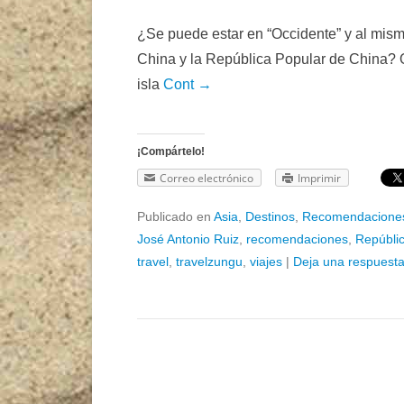
¿Se puede estar en “Occidente” y al mis
China y la República Popular de China?
isla
Cont →
¡Compártelo!
Correo electrónico
Imprimir
Publicado en
Asia
,
Destinos
,
Recomendacione
José Antonio Ruiz
,
recomendaciones
,
Repúbli
travel
,
travelzungu
,
viajes
|
Deja una respuest