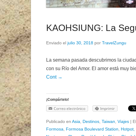
KAOHSIUNG: La Segun
Enviado el
julio 30, 2018
por
TravelZungu
La semana pasada descubrimos la ciudad 
con su Río del Amor. El amor está muy 
Cont →
¡Compártelo!
Correo electrónico
Imprimir
Publicado en
Asia
,
Destinos
,
Taiwan
,
Viajes
|
E
Formosa
,
Formosa Boulevard Station
,
Hotpot
,