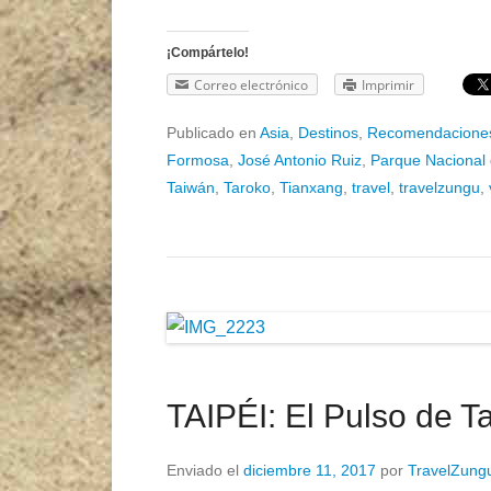
¡Compártelo!
Correo electrónico
Imprimir
Publicado en
Asia
,
Destinos
,
Recomendacione
Formosa
,
José Antonio Ruiz
,
Parque Nacional
Taiwán
,
Taroko
,
Tianxang
,
travel
,
travelzungu
,
TAIPÉI: El Pulso de T
Enviado el
diciembre 11, 2017
por
TravelZung