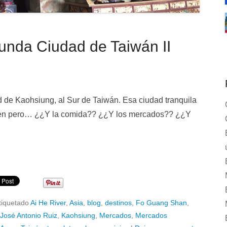
da Ciudad de Taiwán II
de Kaohsiung, al Sur de Taiwán. Esa ciudad tranquila
bien pero… ¿¿Y la comida?? ¿¿Y los mercados?? ¿¿Y
tiquetado
Ai He River
,
Asia
,
blog
,
destinos
,
Fo Guang Shan
,
José Antonio Ruiz
,
Kaohsiung
,
Mercados
,
Mercados