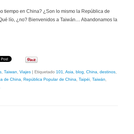
mo tiempo en China? ¿Son lo mismo la República de
 Qué lío, ¿no? Bienvenidos a Taiwán… Abandonamos la
s
,
Taiwan
,
Viajes
|
Etiquetado
101
,
Asia
,
blog
,
China
,
destinos
,
ca de China
,
República Popular de China
,
Taipéi
,
Taiwán
,
a