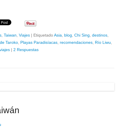
s
,
Taiwan
,
Viajes
|
Etiquetado
Asia
,
blog
,
Chi Sing
,
destinos
,
 de Taroko
,
Playas Paradisíacas
,
recomendaciones
,
Río Liwu
,
viajes
|
2 Respuestas
aiwán
u