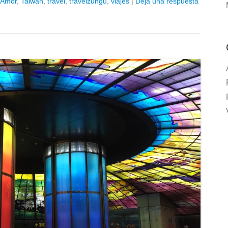
 Amor
,
Taiwán
,
travel
,
travelzungu
,
viajes
|
Deja una respuesta