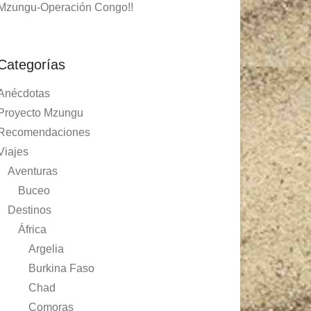
Mzungu-Operación Congo!!
Categorías
Anécdotas
Proyecto Mzungu
Recomendaciones
Viajes
Aventuras
Buceo
Destinos
África
Argelia
Burkina Faso
Chad
Comoras