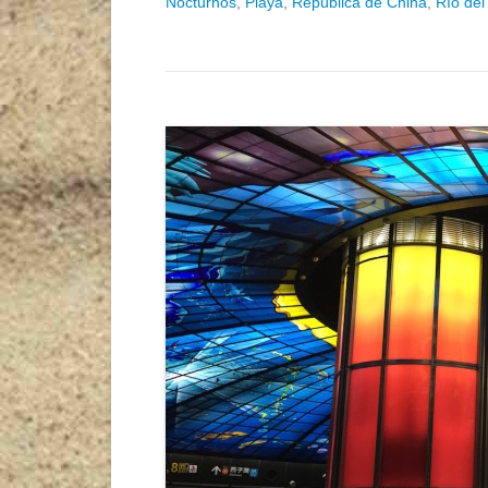
Nocturnos
,
Playa
,
República de China
,
Río del