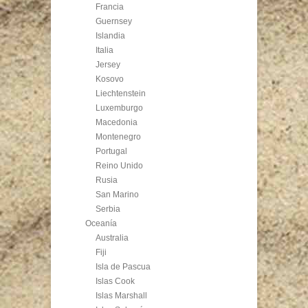
Francia
Guernsey
Islandia
Italia
Jersey
Kosovo
Liechtenstein
Luxemburgo
Macedonia
Montenegro
Portugal
Reino Unido
Rusia
San Marino
Serbia
Oceanía
Australia
Fiji
Isla de Pascua
Islas Cook
Islas Marshall