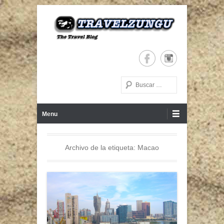
The Travel Blog
TRAVELZUNGU
Buscar
Menú Principal
Saltar al contenido
Menu
Archivo de la etiqueta:
Macao