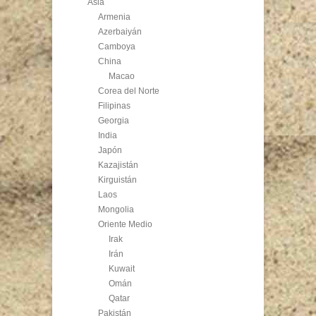
Asia
Armenia
Azerbaiyán
Camboya
China
Macao
Corea del Norte
Filipinas
Georgia
India
Japón
Kazajistán
Kirguistán
Laos
Mongolia
Oriente Medio
Irak
Irán
Kuwait
Omán
Qatar
Pakistán