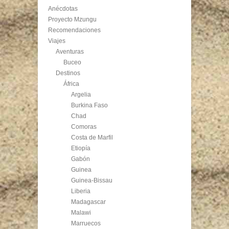
Anécdotas
Proyecto Mzungu
Recomendaciones
Viajes
Aventuras
Buceo
Destinos
África
Argelia
Burkina Faso
Chad
Comoras
Costa de Marfil
Etiopía
Gabón
Guinea
Guinea-Bissau
Liberia
Madagascar
Malawi
Marruecos