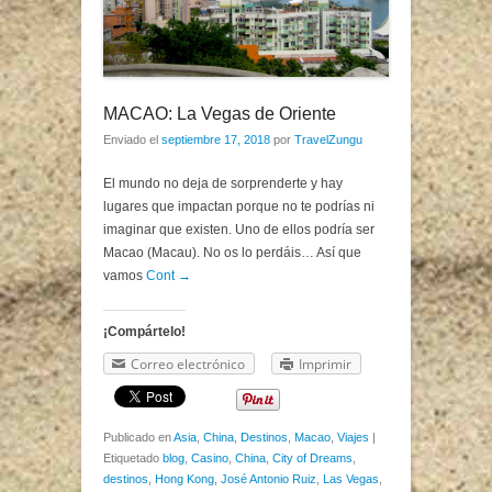
MACAO: La Vegas de Oriente
Enviado el
septiembre 17, 2018
por
TravelZungu
El mundo no deja de sorprenderte y hay
lugares que impactan porque no te podrías ni
imaginar que existen. Uno de ellos podría ser
Macao (Macau). No os lo perdáis… Así que
vamos
Cont →
¡Compártelo!
Correo electrónico
Imprimir
Publicado en
Asia
,
China
,
Destinos
,
Macao
,
Viajes
|
Etiquetado
blog
,
Casino
,
China
,
City of Dreams
,
destinos
,
Hong Kong
,
José Antonio Ruiz
,
Las Vegas
,