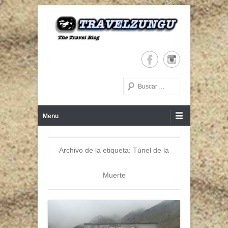
The Travel Blog
TRAVELZUNGU
Buscar
Menú Principal
Saltar al contenido
Menu
Archivo de la etiqueta:
Túnel de la
Muerte