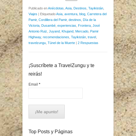
Publicado en
Anécdotas
,
Asia
,
Destinos
,
Tayikistán
,
Viajes
|
Etiquetado
Asia
,
aventura
,
blog
,
Carretera del
Pamir
,
Cordillera del Pamir
,
destinos
,
Día de la
Victoria
,
Dusambé
,
experiencias
,
Frontera
,
José
Antonio Ruiz
,
Juyand
,
Khujand
,
Mercado
,
Pamir
Highway
,
recomendaciones
,
Tayikistán
,
travel
,
travelzungu
,
Túnel de la Muerte
|
2 Respuestas
¡Suscríbete a TravelZungu y te
reirás!
Email
*
Top Posts y Páginas