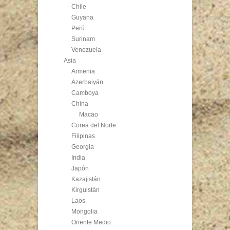
Chile
Guyana
Perú
Surinam
Venezuela
Asia
Armenia
Azerbaiyán
Camboya
China
Macao
Corea del Norte
Filipinas
Georgia
India
Japón
Kazajistán
Kirguistán
Laos
Mongolia
Oriente Medio