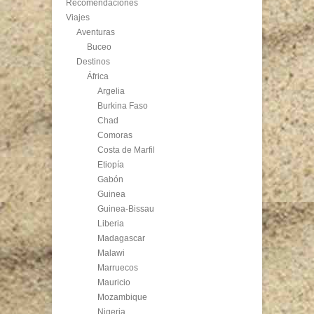
Recomendaciones
Viajes
Aventuras
Buceo
Destinos
África
Argelia
Burkina Faso
Chad
Comoras
Costa de Marfil
Etiopía
Gabón
Guinea
Guinea-Bissau
Liberia
Madagascar
Malawi
Marruecos
Mauricio
Mozambique
Nigeria