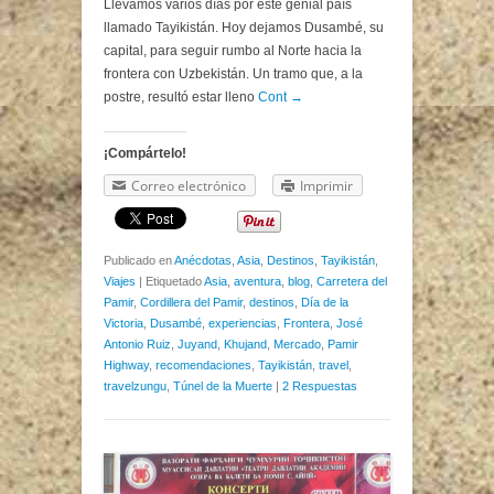
Llevamos varios días por este genial país
llamado Tayikistán. Hoy dejamos Dusambé, su
capital, para seguir rumbo al Norte hacia la
frontera con Uzbekistán. Un tramo que, a la
postre, resultó estar lleno
Cont →
¡Compártelo!
Correo electrónico
Imprimir
Publicado en
Anécdotas
,
Asia
,
Destinos
,
Tayikistán
,
Viajes
|
Etiquetado
Asia
,
aventura
,
blog
,
Carretera del
Pamir
,
Cordillera del Pamir
,
destinos
,
Día de la
Victoria
,
Dusambé
,
experiencias
,
Frontera
,
José
Antonio Ruiz
,
Juyand
,
Khujand
,
Mercado
,
Pamir
Highway
,
recomendaciones
,
Tayikistán
,
travel
,
travelzungu
,
Túnel de la Muerte
|
2 Respuestas