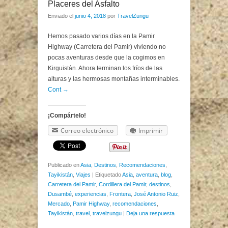
Placeres del Asfalto
Enviado el
junio 4, 2018
por
TravelZungu
Hemos pasado varios días en la Pamir
Highway (Carretera del Pamir) viviendo no
pocas aventuras desde que la cogimos en
Kirguistán. Ahora terminan los fríos de las
alturas y las hermosas montañas interminables.
Cont →
¡Compártelo!
Correo electrónico
Imprimir
Publicado en
Asia
,
Destinos
,
Recomendaciones
,
Tayikistán
,
Viajes
|
Etiquetado
Asia
,
aventura
,
blog
,
Carretera del Pamir
,
Cordillera del Pamir
,
destinos
,
Dusambé
,
experiencias
,
Frontera
,
José Antonio Ruiz
,
Mercado
,
Pamir Highway
,
recomendaciones
,
Tayikistán
,
travel
,
travelzungu
|
Deja una respuesta