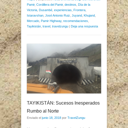
Pamir
,
Cordillera del Pamir
,
destinos
,
Día de la
Victoria
,
Dusambé
,
experiencias
,
Frontera
,
Istaravshan
,
José Antonio Ruiz
,
Juyand
,
Khujand
,
Mercado
,
Pamir Highway
,
recomendaciones
,
Tayikistán
,
travel
,
travelzungu
|
Deja una respuesta
TAYIKISTÁN: Sucesos Inesperados
Rumbo al Norte
Enviado el
junio 18, 2018
por
TravelZungu