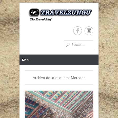
The Travel Blog
TRAVELZUNGU
Buscar
Menú Principal
Saltar al contenido
Menu
Archivo de la etiqueta:
Mercado