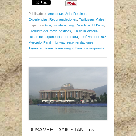
Publicado en
Anécdotas
,
Asia
,
Destinos
,
Experiencias
,
Recomendaciones
,
Tayikistán
,
Viajes
|
Etiquetado
Asia
,
aventura
,
blog
,
Carretera del Pamir
,
Cordillera del Pamir
,
destinos
,
Día de la Victoria
,
Dusambé
,
experiencias
,
Frontera
,
José Antonio Ruiz
,
Mercado
,
Pamir Highway
,
recomendaciones
,
Tayikistán
,
travel
,
travelzungu
|
Deja una respuesta
DUSAMBÉ, TAYIKISTÁN: Los