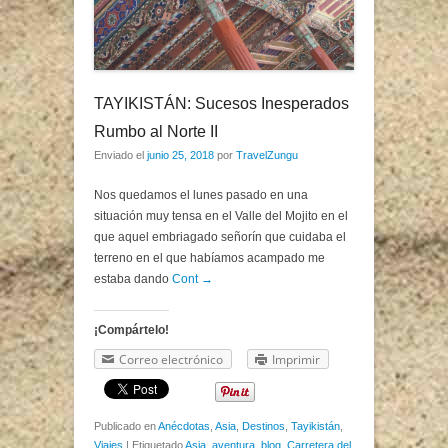
TAYIKISTÁN: Sucesos Inesperados
Rumbo al Norte II
Enviado el
junio 25, 2018
por
TravelZungu
Nos quedamos el lunes pasado en una
situación muy tensa en el Valle del Mojito en el
que aquel embriagado señorín que cuidaba el
terreno en el que habíamos acampado me
estaba dando
Cont →
¡Compártelo!
Correo electrónico
Imprimir
Publicado en
Anécdotas
,
Asia
,
Destinos
,
Tayikistán
,
Viajes
|
Etiquetado
Asia
,
aventura
,
blog
,
Carretera del