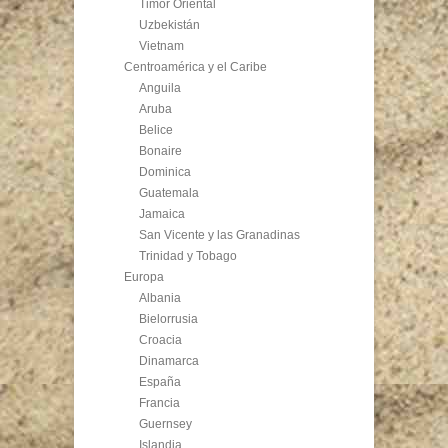
Timor Oriental
Uzbekistán
Vietnam
Centroamérica y el Caribe
Anguila
Aruba
Belice
Bonaire
Dominica
Guatemala
Jamaica
San Vicente y las Granadinas
Trinidad y Tobago
Europa
Albania
Bielorrusia
Croacia
Dinamarca
España
Francia
Guernsey
Islandia