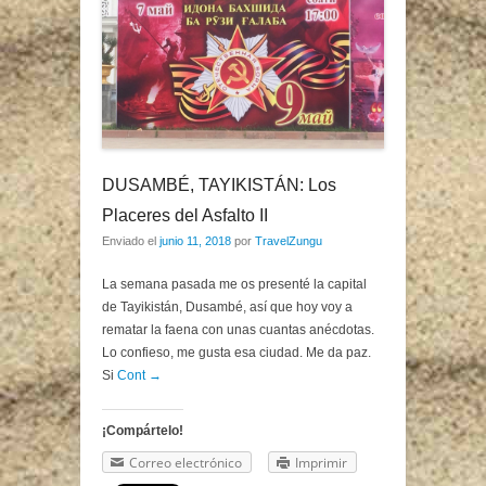
DUSAMBÉ, TAYIKISTÁN: Los
Placeres del Asfalto II
Enviado el
junio 11, 2018
por
TravelZungu
La semana pasada me os presenté la capital
de Tayikistán, Dusambé, así que hoy voy a
rematar la faena con unas cuantas anécdotas.
Lo confieso, me gusta esa ciudad. Me da paz.
Si
Cont →
¡Compártelo!
Correo electrónico
Imprimir