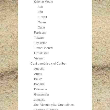
Oriente Medio
Irak
Irán
Kuwait
Omán
Qatar
Pakistán
Taiwan
Tayikistán
Timor Oriental
Uzbekistán
Vietnam
Centroamérica y el Caribe
Anguila
Aruba
Belice
Bonaire
Dominica
Guatemala
Jamaica
San Vicente y las Granadinas
Trinidad y Tobago