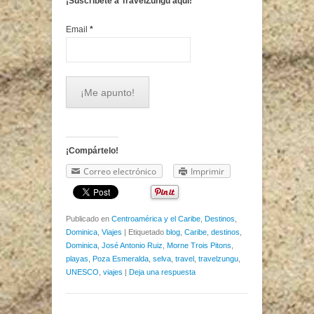
¡Suscríbete a TravelZungu aquí!
Email
*
¡Compártelo!
Correo electrónico
Imprimir
Publicado en
Centroamérica y el Caribe
,
Destinos
,
Dominica
,
Viajes
|
Etiquetado
blog
,
Caribe
,
destinos
,
Dominica
,
José Antonio Ruiz
,
Morne Trois Pitons
,
playas
,
Poza Esmeralda
,
selva
,
travel
,
travelzungu
,
UNESCO
,
viajes
|
Deja una respuesta