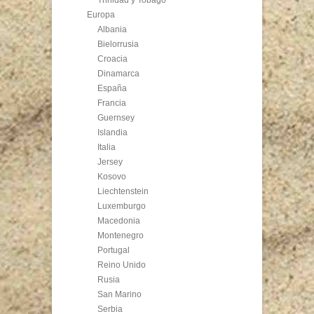
Europa
Albania
Bielorrusia
Croacia
Dinamarca
España
Francia
Guernsey
Islandia
Italia
Jersey
Kosovo
Liechtenstein
Luxemburgo
Macedonia
Montenegro
Portugal
Reino Unido
Rusia
San Marino
Serbia