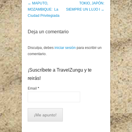
Post navigation
←
MAPUTO,
TOKIO, JAPÓN:
MOZAMBIQUE: La
SIEMPRE UN LUJO I
→
Ciudad Privilegiada
Deja un comentario
Disculpa, debes
iniciar sesión
para escribir un
comentario.
¡Suscríbete a TravelZungu y te
reirás!
Email
*